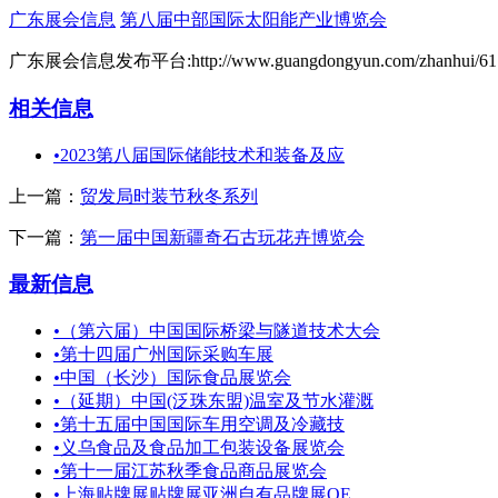
广东展会信息
第八届中部国际太阳能产业博览会
广东展会信息发布平台:http://www.guangdongyun.com/zhanhui/61.
相关信息
•
2023第八届国际储能技术和装备及应
上一篇：
贸发局时装节秋冬系列
下一篇：
第一届中国新疆奇石古玩花卉博览会
最新信息
•
（第六届）中国国际桥梁与隧道技术大会
•
第十四届广州国际采购车展
•
中国（长沙）国际食品展览会
•
（延期）中国(泛珠东盟)温室及节水灌溉
•
第十五届中国国际车用空调及冷藏技
•
义乌食品及食品加工包装设备展览会
•
第十一届江苏秋季食品商品展览会
•
上海贴牌展贴牌展亚洲自有品牌展OE