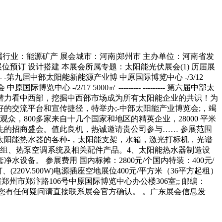
线 所属行业：能源矿产 展会城市：河南|郑州市 主办单位：河南省发
预订 设计搭建 本展会所属专题：太阳能光伏展会(1) 历届展
----- -第九届中部太阳能新能源产业博 中原国际博览中心 -/3/12
中原国际博览中心 -/2/17 5000㎡ --------- --------- 第六届中部太
费潜力-，中国消费潜力看中西部，挖掘中西部市场成为所有太阳能企业的共识！为
的交流平台和宣传捷径，特举办;-中部太阳能产业博览会;，竭
，800多家来自十几个国家和地区的精英企业，28000 平米
的招商盛会。值此良机，热诚邀请贵公司参与…… 参展范围
太阳能热水器的各种-，太阳能支架，水箱，激光打标机，光谱
组、热泵空调系统及相关配件产品。4、太阳能热水器制造设
备。 参展费用 国内标摊：2800元/个国内特装：400元/
(220V.500W)电源插座空地展位400元/平方米（36平方起租）
地; 点：河南省郑州市郑汴路106号中原国际博览中心办公楼306室;; 邮编：
如果您有任何疑问请直接联系展会官方确认。 。广东展会信息发