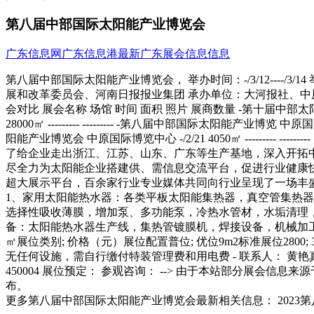
第八届中部国际太阳能产业博览会
广东信息网
广东信息港
最新广东展会信息信息
第八届中部国际太阳能产业博览会， 举办时间：-/3/12----/
展和改革委员会、河南日报报业集团 承办单位：大河报社、中原国
会对比 展会名称 场馆 时间 面积 照片 展商数量 -第十届中部太阳能新能源产
28000㎡ --------- --------- -第八届中部国际太阳能产业博览 中原国际
阳能产业博览会 中原国际博览中心 -/2/21 4050㎡ ------
了给企业走出浙江、江苏、山东、广东等生产基地，深入开拓中
尽全力为太阳能企业搭建供、需信息交流平台，促进行业健康快速
超大展示平台，百余家行业专业媒体共同向行业呈现了一场丰
1、家用太阳能热水器：各类平板太阳能集热器，真空管集热器
选择性吸收薄膜，增加泵、多功能泵，冷热水管材，水垢清理
备：太阳能热水器生产线，集热管镀膜机，焊接设备，机械加工及模
㎡展位类别; 价格（元）展位配置普位; 优位9m2标准展位2800;
无任何设施，需自行缴付特装管理费和用电费 - 联系人： 黄艳真;;; 0371-
450004 展位预定： 参观咨询： --> 由于本站部分展
布。
更多第八届中部国际太阳能产业博览会最新相关信息： 2023