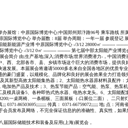
3/14 举办展馆：中原国际博览中心;中国郑州郑汴路96号 乘车路
际博览中心 举办届数：8届 举办周期：一年一届 参观登记 展位
业博 中原国际博览中心 -/3/12 28000㎡ --------- ----
博览中心 -/3/12 0㎡ --------- --------- 第七届中部太阳能产业博览会 
--- --------- 展会简介 由;生产基地;深入;消费市场;世界消
、西、北部各市、县、乡镇市场这个巨大的消费市场，提供良好
发展。本届展会将邀请50000多名来自全国各地区的优质专业观众
盛的豪门盛宴，以规模化、品牌化和良好的展会效果全力打造领先
及其新型高效太阳能集热器；2、太阳能热水器原材料及配件：
，电加热产品及技术；3、热泵节能产品：空气能、热泵、热泵机
具设备5、各种即热式热水器、电热水龙头。6、太阳能配套净水设
 3200;一桌两椅、一条楣板、三面展板（-口展位二面）、二只射灯、
86503695;;;;;;;;; 传真： 0371-66759072;;;;;; 
会信息来源于会员发布及网络，不完全保证信息的的准确性、真实性，
第八届国际储能技术和装备及应用(上海)展览会，