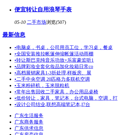
便宜转让自用浪琴手表
05-10
二手市场
浏览(507)
最新信息
•
电脑桌，书桌，公司用员工位，学习桌，餐桌
•
全国安装推拉帐篷伸缩帐篷活动雨棚
•
转让斯巴克纯音乐功放+乐富豪监听1
•
品牌彩妆全套化妆品加化妆箱日常co
•
高档展销家具1-3折处理,样板房、展
•
二手中央空调 20匹格力多联机空调
•
玉米粉碎机，玉米脱粒机
•
常年出售回收二手家具，办公用品桌椅
•
低价转让，家具，笔记本，台式电脑，空调，打
•
设计公司结业,联想高端笔记本,I7台
广东生活服务
广东商务服务
广东供求信息
广东房产信息