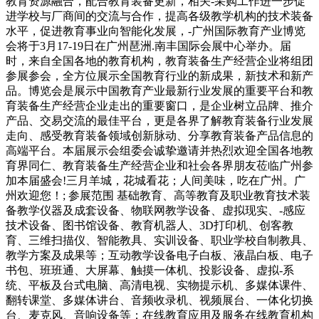
教育资源融合，配合教育装备更新，相关-采购工作进一步促
进学校与厂商间的交流与合作，提高各级教学机构的技术装备
水平，促进教育事业向智能化发展，-广州国际教育产业博览
会将于3月17-19日在广州琶洲.南丰国际会展中心举办。届
时，来自全国各地的教育机构，教育装备生产经营企业将组团
参展参会，全方位展示全国教育行业的新成果，新技术和新产
品。博览会是展示中国教育产业最新行业发展的重要平台和教
育装备生产经营企业走出的重要窗口，是企业树立品牌、推介
产品、交易交流的最佳平台，更是各界了解教育装备行业发展
走向、感受教育装备领域创新脉动、分享教育装备产品信息的
高端平台。本届展示会组委会诚挚邀请并热烈欢迎全国各地教
育界同仁、教育装备生产经营企业和社会各界朋友莅临广州参
加本届盛会!三月羊城，花城看花；人间美味，吃在广州。广
州欢迎您！; 参展范围 基础教育、高等教育及职业教育技术装
备教学仪器及成套设备、物联网教学设备、虚拟现实、-感应
技术设备、图书馆设备、教育机器人、3D打印机、创客教
育、三维扫描仪、智能教具、实训设备、职业学校自制教具、
教学方案及成果等；互动教学设备电子白板、液晶白板、电子
书包、班班通、大屏幕、触摸一体机、投影设备、虚拟-系
统、平板及台式电脑、高清电视、实物提示机、多媒体课件、
翻转课堂、多媒体讲台、音频收录机、视频展台、一体化切换
台、麦克风、音响设备等；在线教育应用及服务在线教育机构