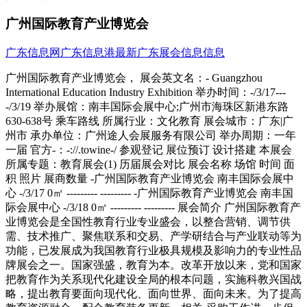
广州国际教育产业博览会
广东信息网
广东信息港
最新广东展会信息信息
广州国际教育产业博览会， 展会英文名：- Guangzhou
International Education Industry Exhibition 举办时间：-/3/17---
-/3/19 举办展馆：南丰国际会展中心;广州市海珠区新港东路
630-638号 乘车路线 所属行业：文化教育 展会城市：广东|广
州市 承办单位：广州途人会展服务有限公司 举办周期：一年
一届 官方-：-://.towine-/ 参观登记 展位预订 设计搭建 本展会
所属专题：教育展会(1) 历届展会对比 展会名称 场馆 时间 面
积 照片 展商数量 -广州国际教育产业博览会 南丰国际会展中
心 -/3/17 0㎡ --------- --------- -广州国际教育产业博览会 南丰国
际会展中心 -/3/18 0㎡ --------- --------- 展会简介 广州国际教育产
业博览会是全国性教育行业专业盛会，以整合营销、调节供
需、技术推广、聚焦联系和交易、产学研结合与产业联动等为
功能，已发展成为我国教育行业极具规模及影响力的专业性品
牌展会之一。国家强盛，教育为本。改革开放以来，党和国家
把教育作为关系现代化建设全局的根本问题，实施科教兴国战
略，提出教育要面向现代化、面向世界、面向未来。为了提高