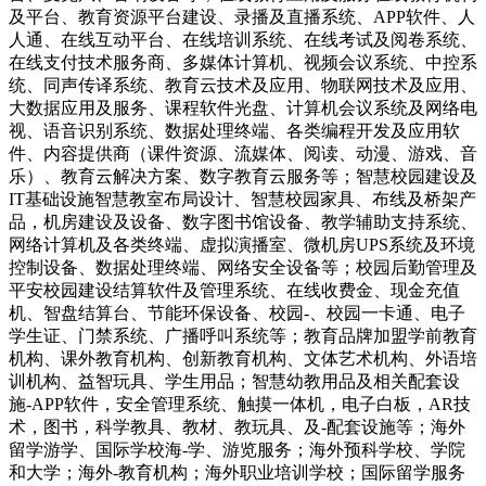
及平台、教育资源平台建设、录播及直播系统、APP软件、人
人通、在线互动平台、在线培训系统、在线考试及阅卷系统、
在线支付技术服务商、多媒体计算机、视频会议系统、中控系
统、同声传译系统、教育云技术及应用、物联网技术及应用、
大数据应用及服务、课程软件光盘、计算机会议系统及网络电
视、语音识别系统、数据处理终端、各类编程开发及应用软
件、内容提供商（课件资源、流媒体、阅读、动漫、游戏、音
乐）、教育云解决方案、数字教育云服务等；智慧校园建设及
IT基础设施智慧教室布局设计、智慧校园家具、布线及桥架产
品，机房建设及设备、数字图书馆设备、教学辅助支持系统、
网络计算机及各类终端、虚拟演播室、微机房UPS系统及环境
控制设备、数据处理终端、网络安全设备等；校园后勤管理及
平安校园建设结算软件及管理系统、在线收费金、现金充值
机、智盘结算台、节能环保设备、校园-、校园一卡通、电子
学生证、门禁系统、广播呼叫系统等；教育品牌加盟学前教育
机构、课外教育机构、创新教育机构、文体艺术机构、外语培
训机构、益智玩具、学生用品；智慧幼教用品及相关配套设
施-APP软件，安全管理系统、触摸一体机，电子白板，AR技
术，图书，科学教具、教材、教玩具、及-配套设施等；海外
留学游学、国际学校海-学、游览服务；海外预科学校、学院
和大学；海外-教育机构；海外职业培训学校；国际留学服务