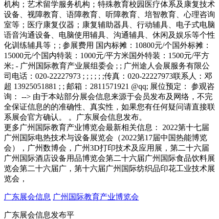
机构；艺术留学服务机构；特殊教育校园医疗体系及康复技术
设备、视障教育、语障教育、听障教育、培智教育、心理咨询
室等；医疗康复仪器；康复辅助器具、行动辅具、电子式电脑
语音沟通设备、电脑使用辅具、沟通辅具、休闲及娱乐等个性
化训练辅具等；; 参展费用 国内标摊：10800元/个国外标摊：
15000元/个国内特装：1000元/平方米国外特装：1500元/平方
米; - 广州国际教育产业展组委会 ; ; 广州途人会展服务有限公
司电话：020-22227973 ; ; ; ; ; ;传真：020-22227973联系人：邓
超 13925051881 ; ; 邮箱：2811571921 @qq; 展位预定： 参观咨
询： --> 由于本站部分展会信息来源于会员发布及网络，不完
全保证信息的的准确性、真实性，如果您有任何疑问请直接联
系展会官方确认。 。广东展会信息发布。
更多广州国际教育产业博览会最新相关信息： 2022第十七届
广州国际电热技术与设备展览会（2022第17届中国热能博览
会），广州数博会，广州3D打印技术及应用展，第二十六届
广州国际酒店设备用品博览会第二十六届广州国际食品饮料展
览会第二十六届广，第十六届广州国际纺织品印花工业技术展
览会，
广东展会信息
广州国际教育产业博览会
广东展会信息发布平