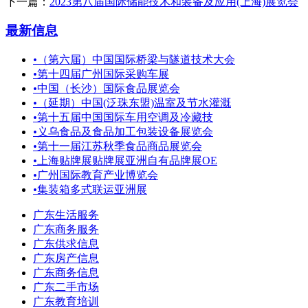
下一篇：
2023第八届国际储能技术和装备及应用(上海)展览会
最新信息
•
（第六届）中国国际桥梁与隧道技术大会
•
第十四届广州国际采购车展
•
中国（长沙）国际食品展览会
•
（延期）中国(泛珠东盟)温室及节水灌溉
•
第十五届中国国际车用空调及冷藏技
•
义乌食品及食品加工包装设备展览会
•
第十一届江苏秋季食品商品展览会
•
上海贴牌展贴牌展亚洲自有品牌展OE
•
广州国际教育产业博览会
•
集装箱多式联运亚洲展
广东生活服务
广东商务服务
广东供求信息
广东房产信息
广东商务信息
广东二手市场
广东教育培训