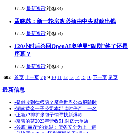
11-27
最新资讯
浏览(33)
孟晓苏：新一轮房改必须由中央财政出钱
11-27
最新资讯
浏览(53)
120小时后杀回OpenAI奥特曼“闹剧”终了还是
序幕？
11-27
最新资讯
浏览(31)
602
首页
上一页
7
8
9
10
11
12
13
14
15
16
下一页
尾页
最新信息
•
疑似收到律师函？魔兽世界公益服随时
•
湖南黄金一子公司本部临时停产：一名
•
正新鸡排扩张包子铺寻找新爆款
•
奈雪的茶2023年营收51.64亿元单店
•
谷底“幸存”的龙湖：债务安全为上，避