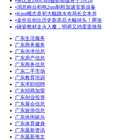
•
努比亚Z60Ultra摄影师版将于3月28
•
消息称台积电2nm制程加速安装设备
•
Kimi概念盘初大幅跳水布局长文本并
•
金价在创出历史新高后大幅掉头！两张
•
碰瓷教材走火入魔，明师又鸡蛋里挑骨
广东生活服务
广东商务服务
广东供求信息
广东房产信息
广东商务信息
广东二手市场
广东教育培训
广东求职招聘
广东招商加盟
广东创业投资
广东展会信息
广东旅游信息
广东休闲娱乐
广东体育健身
广东最新资讯
广东最新推文