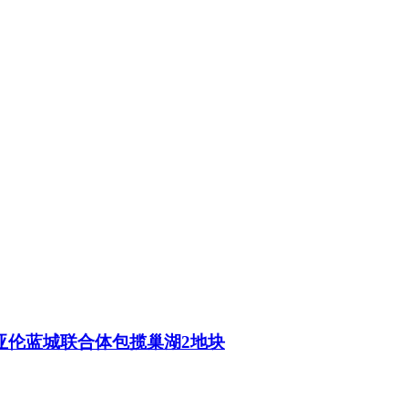
亚伦蓝城联合体包揽巢湖2地块