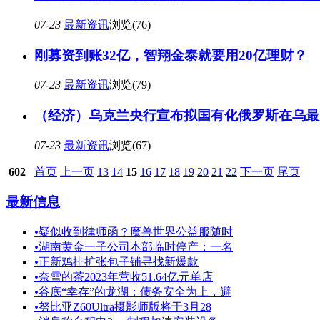
07-23
最新资讯
浏览(76)
刚募资到账32亿，智翔金泰就要用20亿理财？
07-23
最新资讯
浏览(79)
（经济）乌克兰央行宣布拟国有化俄罗斯在乌最
07-23
最新资讯
浏览(67)
602
首页
上一页
13
14
15
16
17
18
19
20
21
22
下一页
尾页
最新信息
•
疑似收到律师函？魔兽世界公益服随时
•
湖南黄金一子公司本部临时停产：一名
•
正新鸡排扩张包子铺寻找新爆款
•
奈雪的茶2023年营收51.64亿元单店
•
谷底“幸存”的龙湖：债务安全为上，避
•
努比亚Z60Ultra摄影师版将于3月28