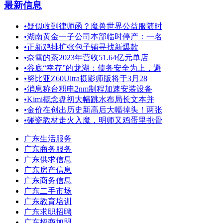
最新信息
•
疑似收到律师函？魔兽世界公益服随时
•
湖南黄金一子公司本部临时停产：一名
•
正新鸡排扩张包子铺寻找新爆款
•
奈雪的茶2023年营收51.64亿元单店
•
谷底“幸存”的龙湖：债务安全为上，避
•
努比亚Z60Ultra摄影师版将于3月28
•
消息称台积电2nm制程加速安装设备
•
Kimi概念盘初大幅跳水布局长文本并
•
金价在创出历史新高后大幅掉头！两张
•
碰瓷教材走火入魔，明师又鸡蛋里挑骨
广东生活服务
广东商务服务
广东供求信息
广东房产信息
广东商务信息
广东二手市场
广东教育培训
广东求职招聘
广东招商加盟