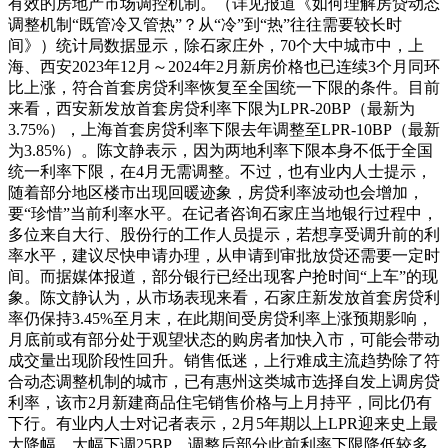
有效的房地产市场调控机制。（详见报道《如何理解房贷动态
调整机制“既管冷又管热”？从“冷”到“热”往往需要较长时
间》）统计局数据显示，除石家庄外，70个大中城市中，上
海、西安2023年12月～2024年2月新房价格也已连续3个月同环
比上涨，符合首套房贷利率恢复至全国统一下限的条件。目前
来看，西安新发放首套房贷利率下限为LPR-20BP（最新为
3.75%），上海首套房贷利率下限去年调整至LPR-10BP（最新
为3.85%）。陈文静表示，因为两地利率下限本身不低于全国
统一利率下限，在4月无需调整。不过，也有业内人士提示，
随着部分地区楼市出现回暖迹象，房贷利率波动也会增加，
要“珍惜”当前利率水平。在记者咨询石家庄当地银行过程中，
多位来自大行、股份行的工作人员提示，若想享受调升前的利
率水平，建议尽快申请办理，从申请到审批放贷还需要一定时
间。而据媒体报道，部分银行已经出现客户抢时间“上车”的现
象。陈文静认为，从市场表现来看，石家庄新发放首套房贷利
率仍保持3.45%至月末，在此期间受房贷利率上涨预期影响，
月底前或有部分处于观望状态的购房者加快入市，可能会带动
成交量出现阶段性回升。销售低迷，上行难成主流趋势除了符
合动态调整机制的城市，已有惠州这类城市选择自发上调房贷
利率，该市2月新建商品住宅销售价格与上月持平，同比仍有
下行。有业内人士对记者表示，2月5年期以上LPR迎来史上最
大降幅，大幅下调25BP，调整后部分此前利率下限降低较多