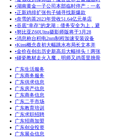
•
湖南黄金一子公司本部临时停产：一名
•
正新鸡排扩张包子铺寻找新爆款
•
奈雪的茶2023年营收51.64亿元单店
•
谷底“幸存”的龙湖：债务安全为上，避
•
努比亚Z60Ultra摄影师版将于3月28
•
消息称台积电2nm制程加速安装设备
•
Kimi概念盘初大幅跳水布局长文本并
•
金价在创出历史新高后大幅掉头！两张
•
碰瓷教材走火入魔，明师又鸡蛋里挑骨
广东生活服务
广东商务服务
广东供求信息
广东房产信息
广东商务信息
广东二手市场
广东教育培训
广东求职招聘
广东招商加盟
广东创业投资
广东展会信息