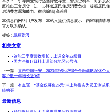
率水平；引导商业银行适当降低存量二套房贷利率，对多孩家
庭推出三套房贷，进一步降低居民住房消费负担，提振居民住
房消费意愿和能力。微信编辑| 高莉珊
本信息由网络用户发布，
本站只提供信息展示，内容详情请与
官方联系确认。
标签 :
最新资讯
相关文章
•
达能三季度营收增长，上调全年业绩目
•
国内油价17日料上调部分地区95号汽
上一篇：
直击中国平安｜2023年报出炉综合金融战略深化个人
客户数十年增长近3倍
下一篇：
有点冤！“基金仅募集26元”冲上热搜实为员工测试系
统购买
最新信息
•
疑似收到律师函？魔兽世界公益服随时