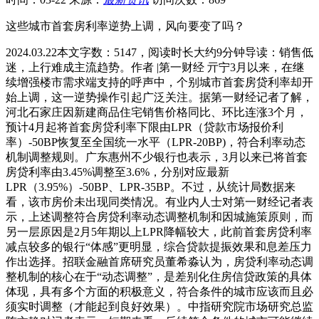
这些城市首套房利率逆势上调，风向要变了吗？
2024.03.22本文字数：5147，阅读时长大约9分钟导读：销售低
迷，上行难成主流趋势。作者 |第一财经 亓宁3月以来，在继
续增强楼市需求端支持的呼声中，个别城市首套房贷利率却开
始上调，这一逆势操作引起广泛关注。据第一财经记者了解，
河北石家庄因新建商品住宅销售价格同比、环比连涨3个月，
预计4月起将首套房贷利率下限由LPR（贷款市场报价利
率）-50BP恢复至全国统一水平（LPR-20BP)，符合利率动态
机制调整规则。广东惠州不少银行也表示，3月以来已将首套
房贷利率由3.45%调整至3.6%，分别对应最新
LPR（3.95%）-50BP、LPR-35BP。不过，从统计局数据来
看，该市房价未出现同类情况。有业内人士对第一财经记者表
示，上述调整符合房贷利率动态调整机制和因城施策原则，而
另一层原因是2月5年期以上LPR降幅较大，此前首套房贷利率
减点较多的银行“体感”更明显，综合贷款提振效果和息差压力
作出选择。招联金融首席研究员董希淼认为，房贷利率动态调
整机制的核心在于“动态调整”，是差别化住房信贷政策的具体
体现，具有多个方面的积极意义，符合条件的城市应该而且必
须实时调整（才能起到良好效果）。中指研究院市场研究总监