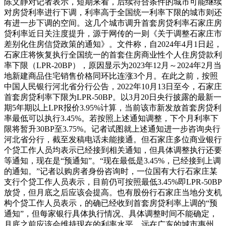
陈文静对记者表示，短期来看，后续符合条件的城市可能继续
对房贷利率进行下调，利率高于全国统一利率下限的城市则还
有进一步下调的空间。这几个城市调升首套房贷利率石家庄房
贷利率近日关注度提升，源于网传的一则《关于调整石家庄市
差别化住房信贷政策的通知》。文件称，自2024年4月1日起，
石家庄将恢复执行全国统一的首套住房商业性个人住房贷款利
率下限（LPR-20BP），原因显示为2023年12月～2024年2月当
地新建商品住宅销售价格同环比连涨3个月。在此之前，按照
中国人民银行河北省分行公告，2022年10月13日至今，石家庄
首套房贷利率下限为LPR-50BP。以3月20日央行披露的最新一
期5年期以上LPR报价3.95%计算，当前该市新发放首套房贷利
率最低可以执行3.45%。若按照上述通知调整，下个月利率下
限将暂升30BP至3.75%。记者试图就上述通知进一步咨询央行
河北省分行，截至发稿电话未能接通。但石家庄多位商业银行
个贷工作人员均表示已经接到相关通知，但具体调整执行还要
等通知，现在是“预通知”。“现在最低是3.45%，已经接到上调
的通知。”记者以购房者身份咨询时，一位国有大行石家庄某
支行个贷工作人员表示，目前仍可按照最低3.45%即LPR-50BP
放贷，但月底之后应该会提高。也有股份行石家庄当地分支机
构个贷工作人员表示，的确已经收到首套房贷利率上调的“预
通知”，但每家银行具体执行情况、具体调整时间不能确定，
月底之前应该会维持现在的利率水平。远在广东的城市惠州，