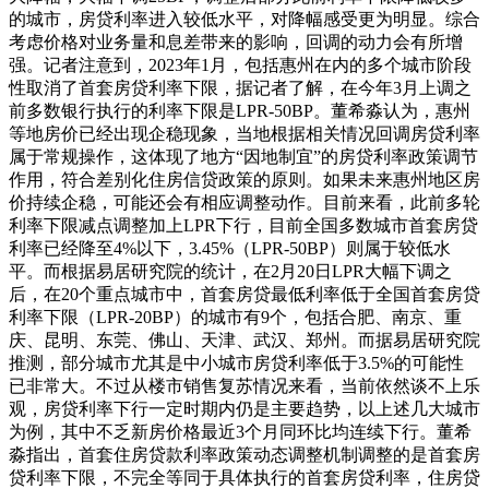
的城市，房贷利率进入较低水平，对降幅感受更为明显。综合
考虑价格对业务量和息差带来的影响，回调的动力会有所增
强。记者注意到，2023年1月，包括惠州在内的多个城市阶段
性取消了首套房贷利率下限，据记者了解，在今年3月上调之
前多数银行执行的利率下限是LPR-50BP。董希淼认为，惠州
等地房价已经出现企稳现象，当地根据相关情况回调房贷利率
属于常规操作，这体现了地方“因地制宜”的房贷利率政策调节
作用，符合差别化住房信贷政策的原则。如果未来惠州地区房
价持续企稳，可能还会有相应调整动作。目前来看，此前多轮
利率下限减点调整加上LPR下行，目前全国多数城市首套房贷
利率已经降至4%以下，3.45%（LPR-50BP）则属于较低水
平。而根据易居研究院的统计，在2月20日LPR大幅下调之
后，在20个重点城市中，首套房贷最低利率低于全国首套房贷
利率下限（LPR-20BP）的城市有9个，包括合肥、南京、重
庆、昆明、东莞、佛山、天津、武汉、郑州。而据易居研究院
推测，部分城市尤其是中小城市房贷利率低于3.5%的可能性
已非常大。不过从楼市销售复苏情况来看，当前依然谈不上乐
观，房贷利率下行一定时期内仍是主要趋势，以上述几大城市
为例，其中不乏新房价格最近3个月同环比均连续下行。董希
淼指出，首套住房贷款利率政策动态调整机制调整的是首套房
贷利率下限，不完全等同于具体执行的首套房贷利率，住房贷