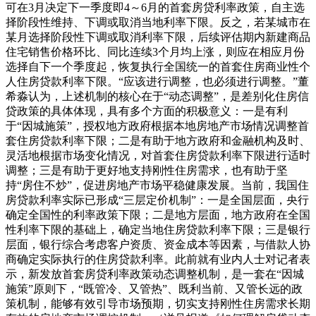
可在3月决定下一季度即4～6月的首套房贷利率政策，自主选
择阶段性维持、下调或取消当地利率下限。反之，若某城市在
某月选择阶段性下调或取消利率下限，后续评估期内新建商品
住宅销售价格环比、同比连续3个月均上涨，则应在相应月份
选择自下一个季度起，恢复执行全国统一的首套住房商业性个
人住房贷款利率下限。“应该进行调整，也必须进行调整。”董
希淼认为，上述机制的核心在于“动态调整”，是差别化住房信
贷政策的具体体现，具有多个方面的积极意义：一是有利
于“因城施策”，授权地方政府根据本地房地产市场情况调整首
套住房贷款利率下限；二是有助于地方政府和金融机构及时、
灵活地根据市场变化情况，对首套住房贷款利率下限进行适时
调整；三是有助于更好地支持刚性住房需求，也有助于坚
持“房住不炒”，促进房地产市场平稳健康发展。当前，我国住
房贷款利率实际已形成“三层定价机制”：一是全国层面，央行
确定全国性的利率政策下限；二是地方层面，地方政府在全国
性利率下限的基础上，确定当地住房贷款利率下限；三是银行
层面，银行综合考虑客户资质、资金成本等因素，与借款人协
商确定实际执行的住房贷款利率。此前就有业内人士对记者表
示，新发放首套房贷利率政策动态调整机制，是一套在“因城
施策”原则下，“既管冷、又管热”、既利当前、又管长远的政
策机制，能够有效引导市场预期，切实支持刚性住房需求长期