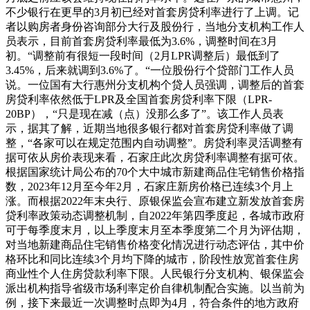
不少银行在更早的3月初已经对首套房贷利率进行了上调。记
者以购房者身份咨询部分大行及股份行，当地分支机构工作人
员表示，目前首套房贷利率最低为3.6%，调整时间在3月
初。“调整前有很短一段时间（2月LPR调整后）最低到了
3.45%，后来就调到3.6%了。“一位股份行个贷部门工作人员
说。一位国有大行惠州分支机构个贷人员强调，调整后的首套
房贷利率依然低于LPR及全国首套房贷利率下限（LPR-
20BP），“只是现在减（点）没那么多了”。该工作人员表
示，据其了解，近期当地很多银行都对首套房贷利率做了调
整，“各家可以在规定范围内自动调整”。房贷利率灵活调整有
据可依从房价表现来看，石家庄此次房贷利率调整有据可依。
根据国家统计局公布的70个大中城市新建商品住宅销售价格指
数，2023年12月至今年2月，石家庄新房价格已连续3个月上
涨。而根据2022年末央行、原银保监会宣布建立新发放首套房
贷利率政策动态调整机制，自2022年第四季度起，各城市政府
可于每季度末月，以上季度末月至本季度第二个月为评估期，
对当地新建商品住宅销售价格变化情况进行动态评估，其中价
格环比和同比连续3个月均下降的城市，阶段性放宽首套住房
商业性个人住房贷款利率下限。人民银行分支机构、银保监会
派出机构指导省级市场利率定价自律机制配合实施。以当前为
例，接下来最近一次调整时点即为4月，符合条件的地方政府