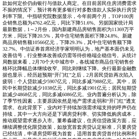
款如何定价仍由银行与借款人商定。在目前居民住房消费需求
不振的情况下，预计将有更多银行对多数借款人实际执行房贷
利率下限。中指研究院数据显示，今年前两个月，TOP100房
企销售总额为4762.4亿元，同比下降51.6%。另据国家统计局
最新数据，1～2月份，国内新建商品房销售面积为11369万平
方米，同比下降20.5%，其中住宅销售面积下降24.8%。新建
商品房销售额10566亿元，下降29.3%，其中住宅销售额下降
32.7%。中信证券首席经济学家明明认为，地产基本面仍未见
改善信号，行业整体改善或仍需等待价格端企稳信号。从统计
局数据来看，2月70个大中城市中，各线城市商品住宅销售价
格环比降幅总体继续收窄、同比则继续下降。央行最新金融数
据也显示，经历超预期“开门红”之后，2月居民贷款再次陷入
疲弱：个人贷款减少5907亿元，同比多减7988亿元。其中，居
民中长期贷款减少1038亿元，同比多减1901亿元；居民短期贷
款减少4868亿元，同比多减6086亿元。业内普遍分析认为，除
了季节性因素，主要原因依然是地产需求走弱和“开门红”透支
需求。在此背景下，业内对于持续加强需求端支持的呼声仍在
持续，其中一大方向还是下调房贷利率、切实降低购房成本，
推动观望需求逐步入市。董希淼建议，住房信贷政策方面，应
继续调整优化限贷政策，如放宽首套房贷认定标准，只要房贷
已经结清，申请房贷即视为首套，适用首套房贷首付比例和利