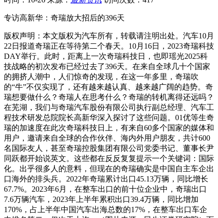
专访高新华：奇瑞放大招后的396天
版权声明：本文版权为汽车所有，转载请注明出处。汽车10月
22日报道奇瑞正在等待第二个春天。10月16日，2023奇瑞科技
DAY举行。此时，距离上一次奇瑞科技日，也即瑶光2025科
技战略的初次发布已经过去了396天。在来自全球几十个国家
的拥挤人潮中，人们惊奇的发现，在这一年多里，奇瑞吹
的“牛”不仅实现了，还有越来越认真、越来越广阔的趋势。奇
瑞想要做什么？奇瑞人在思考什么？奇瑞的转机离得还远吗？
在芜湖，我们与奇瑞汽车股份有限公司执行副总经理、汽车工
程技术研发总院院长高新华深入探讨了这些问题。01优等生奇
瑞的加速度在此次奇瑞科技日上，有来自60多个国家的媒体和
用户，邀请来自全球的合作伙伴、海内外用户朋友，共计600
名国际友人，甚至奇瑞控股集团有限公司党委书记、董事长尹
同跃都开始说英文。这些都在反反复复提示一个关键词：国际
化。出乎很多人的意料，但现在的奇瑞确实是中国自主车企出
口海外的排头兵。2022年奇瑞累计出口45.13万辆，同比增长
67.7%。2023年6月，在整车出口的前十位企业中，奇瑞出口
7.6万辆汽车，2023年上半年累积出口39.4万辆，同比增加
170%，占上半年中国汽车出海总数的17%，在整车出口车企