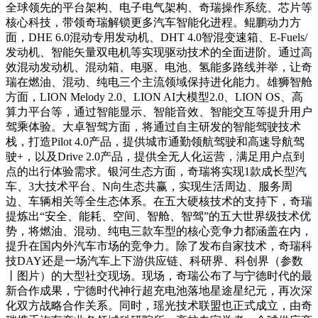
全球领先的平台架构、电子电气架构、奇瑞操作系统、芯片等
核心科技，带领奇瑞解锁更多汽车智能化进程。鲲鹏动力方
面，DHE 6.0混动专用发动机、DHT 4.0智混变速箱、E-Fuels/
发动机、智能矢量双电机等实现驱动技术的全面进阶。通过高
效混动发动机、混动箱、电驱、电池、氢能多路线并举，让奇
瑞在燃油、混动、纯电三个主流领域保持进化能力。雄狮智舱
方面，LION Melody 2.0、LION AI大模型2.0、LION OS、高
算力平台等，通过智能显示、智能音效、智能交互等提升用户
驾乘体验。大卓智驾方面，将通过自主研发的智能驾驶技术
栈，打造Pilot 4.0产品，提供城市通勤领航驾驶和高速导航驾
驶+，以及Drive 2.0产品，提供全无人化运营，满足用户点到
点的出行体验需求。银河生态方面，奇瑞将实现1款成长型汽
车、3大技术平台、N向生态共赢，实现生活周边、服务周
边、车辆相关等全生态体系。在五大硬核技术的支持下，奇瑞
提炼出“安全、能耗、空间、智舱、智驾”的五大世界级技术优
势，将燃油、混动、纯电三款车型的核心竞争力都涵盖在内，
提升在国内外汽车市场的竞争力。除了发布自家技术，奇瑞科
技DAY还是一场汽车上下游供应链、科研界、科创界（参数
丨图片）的大型社交现场。现场，奇瑞公布了与宁德时代的最
新合作成果，宁德时代神行超充电池落地星途星纪元，再次深
化双方战略合作关系。同时，瑶光技术联盟也正式成立，由奇