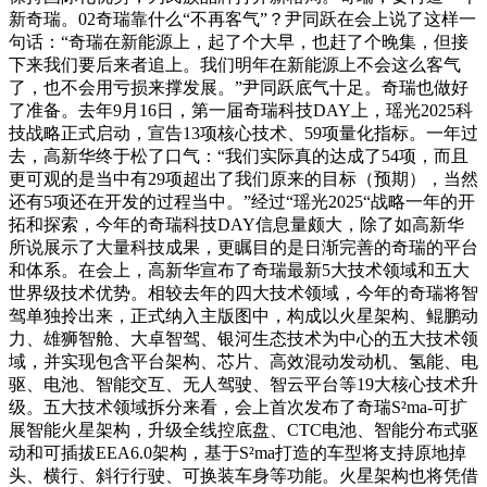
新奇瑞。02奇瑞靠什么“不再客气”？尹同跃在会上说了这样一
句话：“奇瑞在新能源上，起了个大早，也赶了个晚集，但接
下来我们要后来者追上。我们明年在新能源上不会这么客气
了，也不会用亏损来撑发展。”尹同跃底气十足。奇瑞也做好
了准备。去年9月16日，第一届奇瑞科技DAY上，瑶光2025科
技战略正式启动，宣告13项核心技术、59项量化指标。一年过
去，高新华终于松了口气：“我们实际真的达成了54项，而且
更可观的是当中有29项超出了我们原来的目标（预期），当然
还有5项还在开发的过程当中。”经过“瑶光2025“战略一年的开
拓和探索，今年的奇瑞科技DAY信息量颇大，除了如高新华
所说展示了大量科技成果，更瞩目的是日渐完善的奇瑞的平台
和体系。在会上，高新华宣布了奇瑞最新5大技术领域和五大
世界级技术优势。相较去年的四大技术领域，今年的奇瑞将智
驾单独拎出来，正式纳入主版图中，构成以火星架构、鲲鹏动
力、雄狮智舱、大卓智驾、银河生态技术为中心的五大技术领
域，并实现包含平台架构、芯片、高效混动发动机、氢能、电
驱、电池、智能交互、无人驾驶、智云平台等19大核心技术升
级。五大技术领域拆分来看，会上首次发布了奇瑞S²ma-可扩
展智能火星架构，升级全线控底盘、CTC电池、智能分布式驱
动和可插拔EEA6.0架构，基于S²ma打造的车型将支持原地掉
头、横行、斜行行驶、可换装车身等功能。火星架构也将凭借