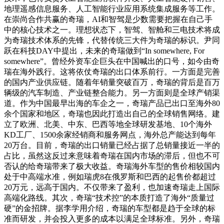
地理遥感信息服务、人工智能行业应用系统集成服务等工作。
在崇尚合作共赢的奇瑞，AI和智驾是少数需要把握在自己手
中的核心技术之一。理想状态下，智驾、智舱和三电技术将成
为奇瑞技术体系的先锋，代替传统三大件为奇瑞的标识。尹同
跃在科技DAY中提出，未来的奇瑞做到“In somewhere, For
somewhere”。曾经外资车企巨头在中国喊出的口号，如今由奇
瑞在海外践行。这将依仗奇瑞的出口体系前行。一方面是完善
的国内产业供应链。随着年销量突破百万，奇瑞的背后是百万
辆级的汽车制造、产业链整合能力。另一方面则是全球产销渠
道。作为中国最早出海的车企之一，奇瑞产品已出口至海外80
余个国家和地区，奇瑞也因此打造出自己的全球销售网络。建
立了欧洲、北美、中东、巴西等地全球研发基地、10个海外
KD工厂、1500余家经销商和服务网点，海外总产能达到每年
20万台。目前，奇瑞的出口销量已经占据了总销量接近一半的
占比，虽然这反过来意味着奇瑞在国内市场的滞后，但也不可
否认的给奇瑞带来了极大收益。奇瑞海外车型的售价相较国内
处于中高端水准，例如瑞虎8在俄罗斯和巴西的起售价都超过
20万元，远高于国内。不仅带来了盈利，也加速奇瑞走上国际
高端化路线。其次，奇瑞“技术控”的本质打造了海外“质量过
硬”的金招牌。据李学用介绍，奇瑞的车型都是趋于全球的标
准而研发，并会投入更多的成本以满足全球标准。另外，奇瑞