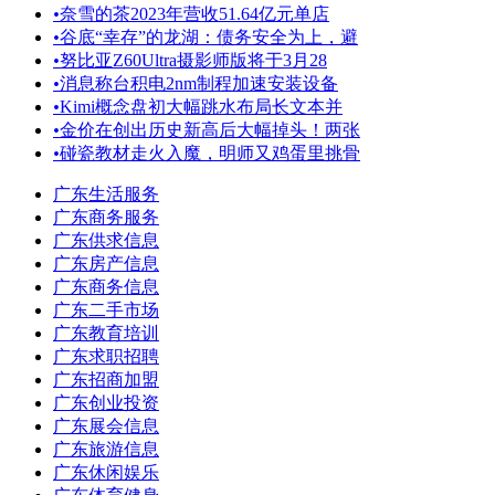
•
奈雪的茶2023年营收51.64亿元单店
•
谷底“幸存”的龙湖：债务安全为上，避
•
努比亚Z60Ultra摄影师版将于3月28
•
消息称台积电2nm制程加速安装设备
•
Kimi概念盘初大幅跳水布局长文本并
•
金价在创出历史新高后大幅掉头！两张
•
碰瓷教材走火入魔，明师又鸡蛋里挑骨
广东生活服务
广东商务服务
广东供求信息
广东房产信息
广东商务信息
广东二手市场
广东教育培训
广东求职招聘
广东招商加盟
广东创业投资
广东展会信息
广东旅游信息
广东休闲娱乐