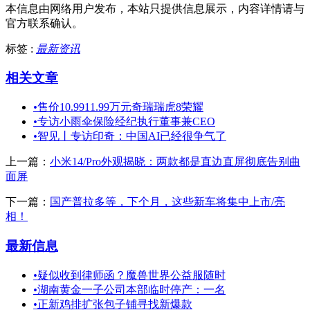
本信息由网络用户发布，
本站只提供信息展示，内容详情请与
官方联系确认。
标签 :
最新资讯
相关文章
•
售价10.9911.99万元奇瑞瑞虎8荣耀
•
专访小雨伞保险经纪执行董事兼CEO
•
智见丨专访印奇：中国AI已经很争气了
上一篇：
小米14/Pro外观揭晓：两款都是直边直屏彻底告别曲
面屏
下一篇：
国产普拉多等，下个月，这些新车将集中上市/亮
相！
最新信息
•
疑似收到律师函？魔兽世界公益服随时
•
湖南黄金一子公司本部临时停产：一名
•
正新鸡排扩张包子铺寻找新爆款