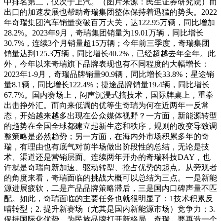
中排名第二，仅次于上汽。（图片来源：民生证券研究院）而
出口的加速发展也帮助奇瑞集团整体保持着迅猛的势头。2022
年奇瑞集团汽车销量突破百万大关，达122.95万辆，同比增加
28.2%。2023年9月，奇瑞集团销量为19.01万辆，同比增长
30.7%，连续3个月销量超15万辆；今年前三季度，奇瑞集团
销量达到125.3万辆，同比增长40.2%，已经超越去年全年。此
外，今年以来奇瑞旗下品牌表现也有不同程度的大幅增长：
2023年1-9月，奇瑞品牌销量90.9辆，同比增长33.8%；星途销
量8.1辆，同比增长122.4%；捷途品牌销量19.4辆，同比增长
67.7%。国内赛场上，闷声沉浸式搞技术，国际牌桌上，重拳
出击挣外汇。而向来低调的优等生奇瑞为何在近两年一反常
态，开始越来越多出现在公众媒体视野？一方面，新能源转型
的趋势在全国全球都建立起新生态和秩序，规则的改变导致调
整策略是必然趋势；另一方面，在海内外市场积累多年的奇
瑞，有理由也有底气对前半场做出阶段性的总结，无论是技
术、渠道还是营销层面。连续两年开办的奇瑞科技DAY，也
许就是奇瑞向新加速、驱动转型、抢占优势的起点。从旁观者
的角度来看，奇瑞面临的挑战大概可以总结为三点。一是新能
源进展疲软，二是产品品牌策略滞后，三是国内口碑声量不匹
配。如此，奇瑞面临的主要任务也就很明显了：1技术积累反
哺转型；2. 提升新赛场（尤其是国内新能源市场）竞争力；3.
保持国际化优势，为民族品牌打开新格局。奇瑞，要再造一个