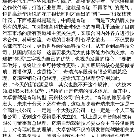
瑞携手汽车产业各领域科研院所、高校专家学者、全球供应商
合作伙伴等，打造行业智库。这就是奇瑞“不再客气”的底气，
也是高新华所说的花了很长时间才画出的“树”——“根深枝繁
叶茂，下面根基就是瑶光，中间是奇瑞，上面是五大品牌支持
所有的果实。”03瞄准高科技全球化5+5的布局几乎涵盖了目前
汽车市场的所有赛道和主流关注点，又联合国内外各方进行技
术合作、科研交流。奇瑞的目标和野心呼之欲出——不仅要做
头部汽车公司，更做世界级的高科技公司。从车企到高科技公
司，从国内到全球，这需要极为庞大的体系能力作为支撑。奇
瑞把“体系”二字视为自己的优势，也视为发展的核心。“要把
车做好，最终让企业可持续性更强，其实底层的核心是要做品
质，要搭体系，这是核心”，奇瑞汽车股份有限公司副总经
理、奇瑞营销公司总经理、捷途汽车总经理李学用如此
说，“今天的新能源品牌，其实也脱不开这个规律。”5大技术
领域和5大技术优势，描绘的正是奇瑞的技术体系。而其中，
大卓智驾是奇瑞转型“高科技公司”的主力。“奇瑞的愿景非常
宏大，未来十分天下必有奇瑞，这就意味着奇瑞未来一定是一
个高科技公司，一定是一个大数据公司，也一定是一个人工智
能公司，否则这个逻辑是不成立的。”以上是大卓智能科技有
限公司董事兼总经理、奇瑞自动驾驶技术委员会主任谷俊丽博
士，对奇瑞转型的理解。大卓智驾不仅将研发智能驾驶相关的
技术，也将负责人工智能应用软件开发、人工智能硬件销售、