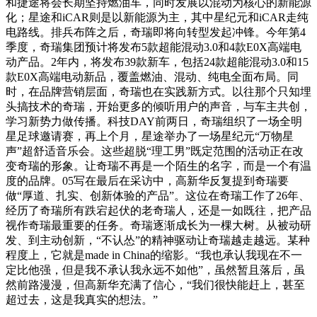
和捷途将会长期坚持燃油车，同时发展以混动为核心的新能源
化；星途和iCAR则是以新能源为主，其中星纪元和iCAR走纯
电路线。排兵布阵之后，奇瑞即将向转型发起冲锋。今年第4
季度，奇瑞集团预计将发布5款超能混动3.0和4款E0X高端电
动产品。2年内，将发布39款新车，包括24款超能混动3.0和15
款E0X高端电动新品，覆盖燃油、混动、纯电全面布局。同
时，在品牌营销层面，奇瑞也在实践新方式。以往那个只知埋
头搞技术的奇瑞，开始更多的倾听用户的声音，与车主共创，
学习新势力做传播。科技DAY前两日，奇瑞组织了一场全明
星足球邀请赛，再上个月，星途举办了一场星纪元“万物星
声”超舒适音乐会。这些超脱“理工男”既定范围的活动正在改
变奇瑞的形象。让奇瑞不再是一个陌生的名字，而是一个有温
度的品牌。05写在最后在采访中，高新华反复提到奇瑞要
做“厚道、扎实、创新体验的产品”。这位在奇瑞工作了26年、
经历了奇瑞所有跌宕起伏的老奇瑞人，还是一如既往，把产品
视作奇瑞最重要的任务。奇瑞逐渐成长为一棵大树。从被动研
发、到主动创新，“不认怂”的精神驱动让奇瑞越走越远。某种
程度上，它就是made in China的缩影。“我也承认我现在不一
定比他强，但是我不承认我永远不如他”，虽然暂且落后，虽
然前路漫漫，但高新华充满了信心，“我们很快能赶上，甚至
超过去，这是我真实的想法。”