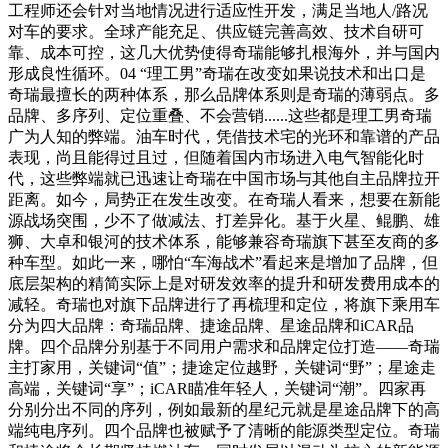
工程师还会针对当地情况进行适应性开发，满足当地人/路况
对车的要求。全球产能充足、供应链完善高效、技术自研可
靠、成本可控，这几大优势使得奇瑞能够扎根海外，并与国内
形成良性循环。04 “理工男”奇瑞在改变如果说技术和出口是
奇瑞最擅长的两种体系，那么品牌体系则是奇瑞的薄弱点。多
品牌、多序列、定位重叠、不会营销......这些都是理工男奇瑞
广为人知的弊端。油车时代，凭借技术宅的光环和靠谱的产品
表现，尚且能得过且过，但随着国内市场进入电气智能化时
代，这些弊端就已迅速让奇瑞在中国市场与其他自主品牌拉开
距离。如今，局势正在发生改变。在奇瑞人看来，想要在新能
源战场突围，少不了做减法、打差异化。基于火星、鲲鹏、雄
狮、大卓和银河的技术体系，能够兼容奇瑞旗下甚至友商的多
种车型。如此一来，哪怕“车海战术”看起来是增加了品牌，但
底层架构的精简实际上是对研发效率的提升和研发费用成本的
减轻。奇瑞也对旗下品牌进行了再梳理和定位，将旗下乘用车
分为四大品牌：奇瑞品牌、捷途品牌、星途品牌和iCAR品
牌。四个品牌分别基于不同用户需求和品牌定位打造——奇瑞
主打家用，关键词“值”；捷途定位越野，关键词“野”；星途走
高端，关键词“享”；iCAR瞄准年轻人，关键词“潮”。四家再
分别分出不同的序列，例如最新的星纪元就是星途品牌下的高
端纯电序列。四个品牌也被赋予了清晰的能源类型定位。奇瑞