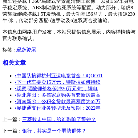
新车还搭载了360°鸟瞰式全景超清倒车影像，以及ESP车身电
子稳定系统、ABS制动防抱死系统等配置。动力部分，瑞虎8
荣耀版继续搭载1.5T发动机，最大功率156马力，最大扭矩230
牛·米，传动部分匹配6速手动及6速双离合变速箱。
本信息由网络用户发布，
本站只提供信息展示，内容详情请与
官方联系确认。
标签 :
最新资讯
相关文章
•
中国队摘得杭州亚运电竞首金！iQOO11
•
下一代车要卖15万元，特斯拉如何持续
•
观察|碳酸锂价格俯冲20万元/吨，锂电
•
湖北襄阳：多孩家庭购买首套新房最高
•
河南新乡：公积金贷款最高额度为65万
•
畅捷通支付业务转型未及预期：2022年
上一篇：
三菱败走中国，给谁敲响了警钟？
下一篇：
银行，其实是一个弱势群体？