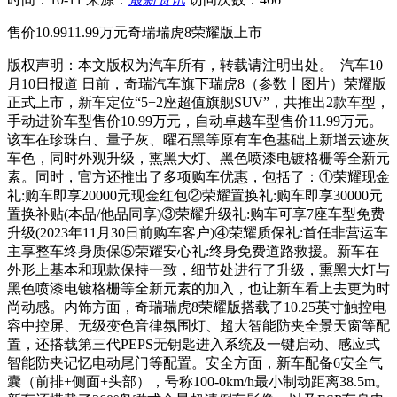
售价10.9911.99万元奇瑞瑞虎8荣耀版上市
版权声明：本文版权为汽车所有，转载请注明出处。 汽车10
月10日报道 日前，奇瑞汽车旗下瑞虎8（参数丨图片）荣耀版
正式上市，新车定位“5+2座超值旗舰SUV”，共推出2款车型，
手动进阶车型售价10.99万元，自动卓越车型售价11.99万元。
该车在珍珠白、量子灰、曜石黑等原有车色基础上新增云迹灰
车色，同时外观升级，熏黑大灯、黑色喷漆电镀格栅等全新元
素。同时，官方还推出了多项购车优惠，包括了：①荣耀现金
礼:购车即享20000元现金红包②荣耀置换礼:购车即享30000元
置换补贴(本品/他品同享)③荣耀升级礼:购车可享7座车型免费
升级(2023年11月30日前购车客户)④荣耀质保礼:首任非营运车
主享整车终身质保⑤荣耀安心礼:终身免费道路救援。新车在
外形上基本和现款保持一致，细节处进行了升级，熏黑大灯与
黑色喷漆电镀格栅等全新元素的加入，也让新车看上去更为时
尚动感。内饰方面，奇瑞瑞虎8荣耀版搭载了10.25英寸触控电
容中控屏、无级变色音律氛围灯、超大智能防夹全景天窗等配
置，还搭载第三代PEPS无钥匙进入系统及一键启动、感应式
智能防夹记忆电动尾门等配置。安全方面，新车配备6安全气
囊（前排+侧面+头部），号称100-0km/h最小制动距离38.5m。