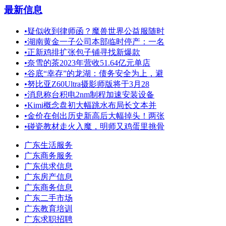
最新信息
•
疑似收到律师函？魔兽世界公益服随时
•
湖南黄金一子公司本部临时停产：一名
•
正新鸡排扩张包子铺寻找新爆款
•
奈雪的茶2023年营收51.64亿元单店
•
谷底“幸存”的龙湖：债务安全为上，避
•
努比亚Z60Ultra摄影师版将于3月28
•
消息称台积电2nm制程加速安装设备
•
Kimi概念盘初大幅跳水布局长文本并
•
金价在创出历史新高后大幅掉头！两张
•
碰瓷教材走火入魔，明师又鸡蛋里挑骨
广东生活服务
广东商务服务
广东供求信息
广东房产信息
广东商务信息
广东二手市场
广东教育培训
广东求职招聘