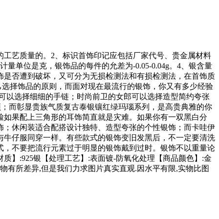
的工艺质量的。2、标识首饰印记应包括厂家代号、贵金属材料
是克，银饰品的每件的允差为-0.05-0.04g。4、银含量
饰是否遭到破坏，又可分为无损检测法和有损检测法，在首饰质
己选择饰品的原则，而面对现在最流行的银饰，你又有多少经验
娘可以选择细细的手链；时尚前卫的女郎可以选择造型简约夸张
颈；而彰显贵族气质复古泰银镶红绿玛瑙系列，是高贵典雅的你
脸如果配上三角形的耳饰简直就是灾难。如果你有一双黑白分
饰；休闲装适合配搭设计独特、造型夸张的个性银饰；而卡哇伊
与牛仔服同穿一样。有些款式的银饰变旧发黑后，不一定要清洗
式，不要把流行元素过于明显的银饰戴到过时。银饰不以重量论
:925银【处理工艺】:表面镀-防氧化处理【商品颜色】:金
物有所差异,但是我们力求图片真实直观.因水平有限,实物比图