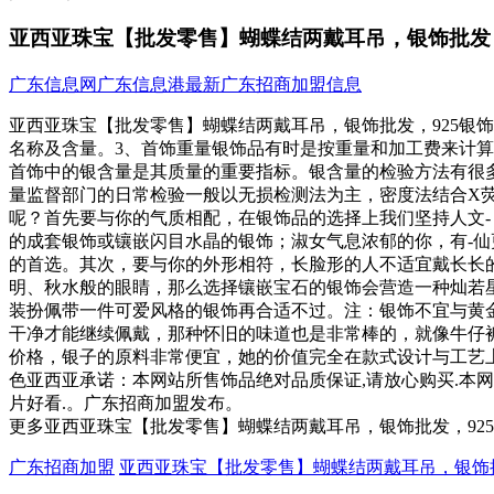
亚西亚珠宝【批发零售】蝴蝶结两戴耳吊，银饰批发，
广东信息网
广东信息港
最新广东招商加盟信息
亚西亚珠宝【批发零售】蝴蝶结两戴耳吊，银饰批发，925银
名称及含量。3、首饰重量银饰品有时是按重量和加工费来计算价
首饰中的银含量是其质量的重要指标。银含量的检验方法有很
量监督部门的日常检验一般以无损检测法为主，密度法结合X
呢？首先要与你的气质相配，在银饰品的选择上我们坚持人文
的成套银饰或镶嵌闪目水晶的银饰；淑女气息浓郁的你，有-
的首选。其次，要与你的外形相符，长脸形的人不适宜戴长长
明、秋水般的眼睛，那么选择镶嵌宝石的银饰会营造一种灿若
装扮佩带一件可爱风格的银饰再合适不过。注：银饰不宜与黄
干净才能继续佩戴，那种怀旧的味道也是非常棒的，就像牛仔
价格，银子的原料非常便宜，她的价值完全在款式设计与工艺上
色亚西亚承诺：本网站所售饰品绝对品质保证,请放心购买.本网
片好看.。广东招商加盟发布。
更多亚西亚珠宝【批发零售】蝴蝶结两戴耳吊，银饰批发，92
广东招商加盟
亚西亚珠宝【批发零售】蝴蝶结两戴耳吊，银饰批