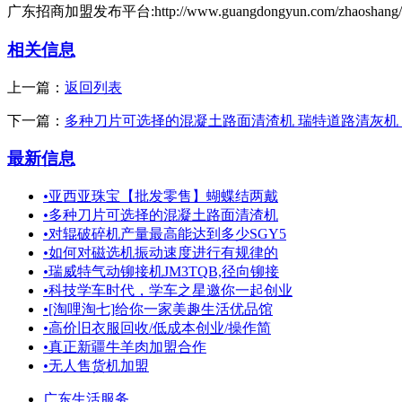
广东招商加盟发布平台:http://www.guangdongyun.com/zhaoshang/2
相关信息
上一篇：
返回列表
下一篇：
多种刀片可选择的混凝土路面清渣机 瑞特道路清灰机
最新信息
•
亚西亚珠宝【批发零售】蝴蝶结两戴
•
多种刀片可选择的混凝土路面清渣机
•
对辊破碎机产量最高能达到多少SGY5
•
如何对磁选机振动速度进行有规律的
•
瑞威特气动铆接机JM3TQB,径向铆接
•
科技学车时代，学车之星邀你一起创业
•
[淘哩淘七]给你一家美趣生活优品馆
•
高价旧衣服回收/低成本创业/操作简
•
真正新疆牛羊肉加盟合作
•
无人售货机加盟
广东生活服务