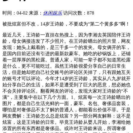
时间：04-02
来源：
休闲娱乐
访问次数：878
被批炫富但不改，14岁王诗龄，不要成为“第二个黄多多”啊！
最近几天，王诗龄一直挂在热搜上，因为李湘去英国陪伴王诗
龄，母女俩接连发了不少照片。在王诗龄晒出的照片里，网友
发现：她头上戴着的，是三千多一个的发夹。母女俩开的车，
是国内目前还没有引进的最新款豪车。她吃的砂锅饭上，还铺
着一层厚厚的黑松露。普通人家，可能一辈子都不知道黑松露
是什么，更不可能吃过。虽然王诗龄很爱分享自己的日常生
活，但是她却把自己社交账号的评论区关掉了，只有跟她互关
的账号才可以评论。今年才14岁的王诗龄，其实从八九岁就开
始分享自己的生活，如果不是遭受到了巨大的恶意，想必她也
不会关掉评论区。翻看网友的评论，发现大家对王诗龄的“不
满”，主要集中在以下几个方面。1、炫富每一次王诗龄晒出的
图片，都是自己生活光鲜的一面，豪车、名包、奢侈品套装，
哪怕是对奢侈品不太了解的普通人，都能看出价值不菲。于是
网友费解：王诗龄怎么总是炫富？另一部分网友解释：这不是
炫富，这是王诗龄的日常。毕竟王诗龄从婴儿开始，李湘给她
添置的所有东西都是奢侈品。或许对王诗龄来说，所谓奢侈