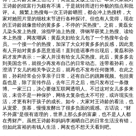
王诗龄的炫富行为颇有不满，于是就转而进行外貌的指点和批
评。4、频繁上热搜每一次王诗龄晒照，都会冲上热搜榜，大
家对她照片里的细枝末节进行各种探讨。但也有人觉得，现在
的王诗龄就像曾经的黄多多，不停的“买热搜”。之前，黄磊女
儿染头发上热搜、涂指甲油上热搜、弹钢琴获奖上热搜、读绘
本上热搜，网友嘲讽：黄磊夫妇给女儿包了一个热搜年会会
员。一个接一个的热搜，加深了大众对黄多多的反感，因此竟
有人开始对黄多多恶意造谣！直到造谣事件出现后，黄磊和孙
莉才发声表示：一家人并没有给女儿买热搜。此后，黄多多去
到美国念书，就很少再发布自己的日常动态。连带着孙莉，在
澄清了女儿的相关争议之后，就再也不发布任何微博。在此之
前，孙莉经常会分享亲子日常，还有自己的跳舞视频。包括黄
磊也是，除了宣传作品，去年三月之后，他只发布过一条微
博。一家三口，决心要做互联网透明人。不过这对女儿多多来
说，未尝不是一种保护，网络太复杂也太不可控，或许现实生
活，才更有利于孩子的成长。如今，大家对王诗龄的看法，也
从宠爱、羡慕，慢慢发酵出了很多负面的观感。古话说，“财
不外露”是很有道理的，世界上那么多的富豪，也不是人人都
在秀财产。虽然王诗龄和妈妈李湘晒自己的日常生活没有错，
但如此富裕的有钱人生活，网友也不想天天看到吧。