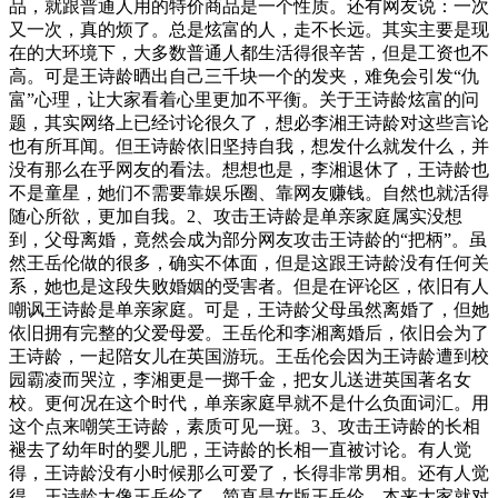
品，就跟普通人用的特价商品是一个性质。还有网友说：一次
又一次，真的烦了。总是炫富的人，走不长远。其实主要是现
在的大环境下，大多数普通人都生活得很辛苦，但是工资也不
高。可是王诗龄晒出自己三千块一个的发夹，难免会引发“仇
富”心理，让大家看着心里更加不平衡。关于王诗龄炫富的问
题，其实网络上已经讨论很久了，想必李湘王诗龄对这些言论
也有所耳闻。但王诗龄依旧坚持自我，想发什么就发什么，并
没有那么在乎网友的看法。想想也是，李湘退休了，王诗龄也
不是童星，她们不需要靠娱乐圈、靠网友赚钱。自然也就活得
随心所欲，更加自我。2、攻击王诗龄是单亲家庭属实没想
到，父母离婚，竟然会成为部分网友攻击王诗龄的“把柄”。虽
然王岳伦做的很多，确实不体面，但是这跟王诗龄没有任何关
系，她也是这段失败婚姻的受害者。但是在评论区，依旧有人
嘲讽王诗龄是单亲家庭。可是，王诗龄父母虽然离婚了，但她
依旧拥有完整的父爱母爱。王岳伦和李湘离婚后，依旧会为了
王诗龄，一起陪女儿在英国游玩。王岳伦会因为王诗龄遭到校
园霸凌而哭泣，李湘更是一掷千金，把女儿送进英国著名女
校。更何况在这个时代，单亲家庭早就不是什么负面词汇。用
这个点来嘲笑王诗龄，素质可见一斑。3、攻击王诗龄的长相
褪去了幼年时的婴儿肥，王诗龄的长相一直被讨论。有人觉
得，王诗龄没有小时候那么可爱了，长得非常男相。还有人觉
得，王诗龄太像王岳伦了，简直是女版王岳伦。本来大家就对