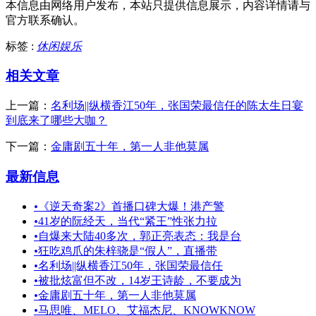
本信息由网络用户发布，
本站只提供信息展示，内容详情请与
官方联系确认。
标签 :
休闲娱乐
相关文章
上一篇：
名利场||纵横香江50年，张国荣最信任的陈太生日宴
到底来了哪些大咖？
下一篇：
金庸剧五十年，第一人非他莫属
最新信息
•
《逆天奇案2》首播口碑大爆！港产警
•
41岁的阮经天，当代“紧王”性张力拉
•
自爆来大陆40多次，郭正亮表态：我是台
•
狂吃鸡爪的朱梓骁是“假人”，直播带
•
名利场||纵横香江50年，张国荣最信任
•
被批炫富但不改，14岁王诗龄，不要成为
•
金庸剧五十年，第一人非他莫属
•
马思唯、MELO、艾福杰尼、KNOWKNOW