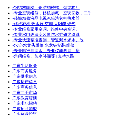
•
钢结构阁楼、钢结构楼梯、钢结构厂
•
专业空调维修，移机加氟，空调回收，二手
•
薛城精修液晶电视冰箱洗衣机热水器
•
修洗衣机.热水器.空调.太阳能.燃气
•
专业维修家用空调、维修中央空调、
•
专业水电改造安装做防水维修线路跳
•
专业快速精准查漏，管道漏水渗水、改
•
水管/水龙头维修 水龙头安装/维修
•
专业精准测漏水、专业仪器测漏、房
•
角阀维修、防水补漏等 | 支持水路
广东生活服务
广东商务服务
广东供求信息
广东房产信息
广东商务信息
广东二手市场
广东教育培训
广东求职招聘
广东招商加盟
广东创业投资