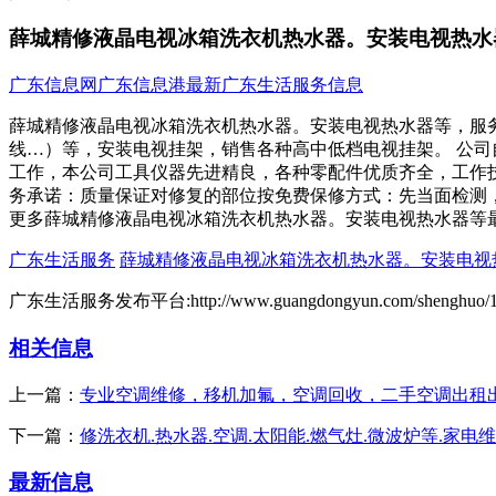
薛城精修液晶电视冰箱洗衣机热水器。安装电视热水
广东信息网
广东信息港
最新广东生活服务信息
薛城精修液晶电视冰箱洗衣机热水器。安装电视热水器等，服
线…）等，安装电视挂架，销售各种高中低档电视挂架。 公司
工作，本公司工具仪器先进精良，各种零配件优质齐全，工作
务承诺：质量保证对修复的部位按免费保修方式：先当面检测，查出
更多薛城精修液晶电视冰箱洗衣机热水器。安装电视热水器等
广东生活服务
薛城精修液晶电视冰箱洗衣机热水器。安装电视
广东生活服务发布平台:http://www.guangdongyun.com/shenghuo/15
相关信息
上一篇：
专业空调维修，移机加氟，空调回收，二手空调出租
下一篇：
修洗衣机.热水器.空调.太阳能.燃气灶.微波炉等.家电
最新信息