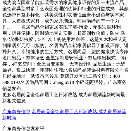
成为响应国家节能低碳需求的家具健康环保的又一主流产品。
全铝家具型材多工艺表面处理的优势和行业的日益成熟，其颜
色选择日益多样化，其美观性和功能性丝毫不逊色与实木家
具、人造板式家具，成为家具潮流、时尚演绎的有一个力
作。 名居尚品全铝家居实现了零-污染，无限次循环利
用，拆装便捷，随时随地带走安装，超高回收价值，防火·防
水·防潮·防虫蚁，50年以上的使用寿命等，这是实木和板式定
制家居所无可比拟的。名居尚品全铝家居倡导了低碳环保、返
朴归真、幸福健康的生活方式。名居尚品—您的健康快装专家
名门出品：整体墙艺 全屋定制居安乐业：整店输出模式，0库
存，-尚艺空间：全屋百变定制，无需设计师品质生活：无醛
饰界、集成快装、即装即住湖北名居尚品装饰材料有限公司名
居尚品地址：武汉市光谷东-葛店开发区北二路全国-：400-
888-0192名居尚品官网：.mingju518 小碎花阿狸婷。广东商务
信息发布。
更多名居尚品全铝家居工艺日渐成熟 成为家居潮流新时尚最
新相关信息：
广东商务信息
名居尚品全铝家居工艺日渐成熟 成为家居潮流
新时尚
广东商务信息发布平