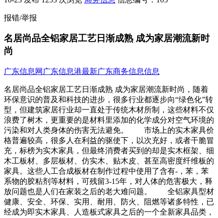
报错/举报
名居尚品全铝家居工艺日渐成熟 成为家居潮流新时
尚
广东信息网
广东信息港
最新广东商务信息信息
名居尚品全铝家居工艺日渐成熟 成为家居潮流新时尚，随着
环保意识的普及和科技的进步，很多行业都逐步向“绿色化”转
型，但建筑家居行业却一直处于传统木材所制，这些材料不仅
浪费了树木，更重要的是材料里添加的化学成分对空气环境的
污染和对人类身体的伤害无法避免。 市场上的实木家具价
格普遍较高，很多人在利益的驱使下，以次充好，或者干脆冒
充，标榜为实木家具，但最终消费者买到的却是实木框架、细
木工板材、多层板材、仿实木、贴木皮、甚至高密度纤维板的
家具。这些人工合成板材在制作过程中使用了含有-，苯，苯
系物的胶粘剂等材料，可残留3-15年，对人体的危害极大，释
放问题也是人们在家装之后的老大难问题。 全铝家具型材
健康、安全、环保、实用、耐用、防火、阻燃等诸多特性，已
经成为即实木家具、人造板式家具之后的一个全新家具品类，