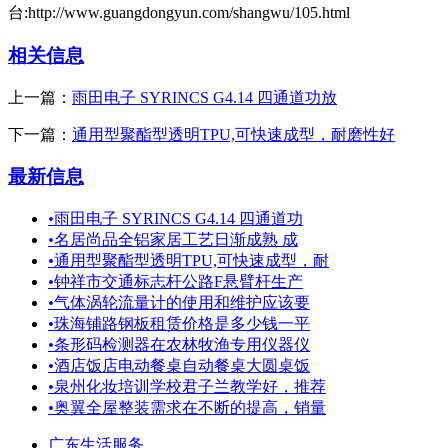
台:http://www.guangdongyun.com/shangwu/105.html
相关信息
上一篇：
雨田电子 SYRINCS G4.14 四通道功放
下一篇：
通用型聚酯型透明TPU,可快速成型，耐磨性好
最新信息
•
雨田电子 SYRINCS G4.14 四通道功
•
名居尚品全铝家居工艺日渐成熟 成
•
通用型聚酯型透明TPU,可快速成型，耐
•
钟祥市交通标志杆公路F悬臂杆生产
•
气体涡轮流量计的使用和维护应该要
•
珠海铺路钢板租赁价格是多少钱一平
•
条形码检测器在农林牧渔专用仪器仪
•
酒店饭店电动餐桌自动餐桌大圆桌饭
•
泉州化妆培训学校君子兰教学好，推荐
•
奥翼全屋整装需求在不断的提高，销量
广东生活服务