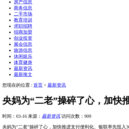
房产信息
商务信息
二手市场
教育培训
求职招聘
招商加盟
创业投资
展会信息
旅游信息
休闲娱乐
体育健身
最新资讯
最新推文
您现在的位置 :
首页
>
最新资讯
央妈为“二老”操碎了心，加快
时间：03-16
来源：
最新资讯
访问次数：909
央妈为“二老”操碎了心，加快推进支付便利化、银联率先投入3