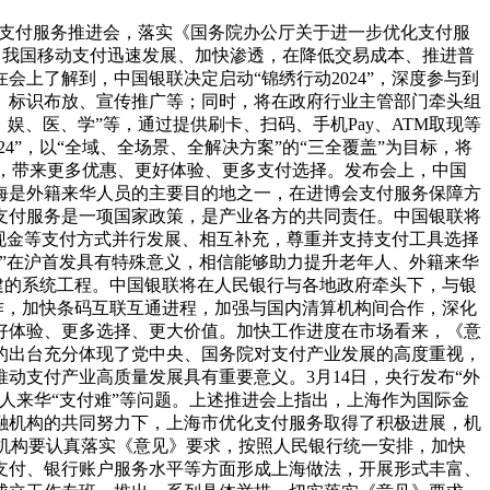
化支付服务推进会，落实《国务院办公厅关于进一步优化支付服
，我国移动支付迅速发展、加快渗透，在降低交易成本、推进普
上了解到，中国银联决定启动“锦绣行动2024”，深度参与到
、标识布放、宣传推广等；同时，将在政府行业主管部门牵头组
娱、医、学”等，通过提供刷卡、扫码、手机Pay、ATM取现等
4”，以“全域、全场景、全解决方案”的“三全覆盖”为目标，将
销活动，带来更多优惠、更好体验、更多支付选择。发布会上，中国
海是外籍来华人员的主要目的地之一，在进博会支付服务保障方
支付服务是一项国家政策，是产业各方的共同责任。中国银联将
、现金等支付方式并行发展、相互补充，尊重并支持支付工具选择
4”在沪首发具有特殊意义，相信能够助力提升老年人、外籍来华
共建的系统工程。中国银联将在人民银行与各地政府牵头下，与银
作，加快条码互联互通进程，加强与国内清算机构间合作，深化
好体验、更多选择、更大价值。加快工作进度在市场看来，《意
的出台充分体现了党中央、国务院对支付产业发展的高度重视，
动支付产业高质量发展具有重要意义。3月14日，央行发布“外
人来华“支付难”等问题。上述推进会上指出，上海作为国际金
融机构的共同努力下，上海市优化支付服务取得了积极进展，机
机构要认真落实《意见》要求，按照人民银行统一安排，加快
支付、银行账户服务水平等方面形成上海做法，开展形式丰富、