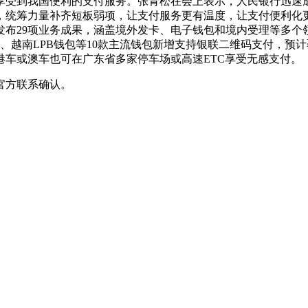
享受到我国便利的支付服务。张青松在会上表示，人民银行迅速
，统筹力量补齐短板弱项，让支付服务更有温度，让支付便利化
发布29项业务成果，涵盖境外发卡、电子钱包和境内受理等多个
BC、越南LPB钱包等10款主流钱包新增支持银联二维码支付，预
港车或澳车也可在广东省多家停车场或高速ETC享受无感支付。
官方联系确认。