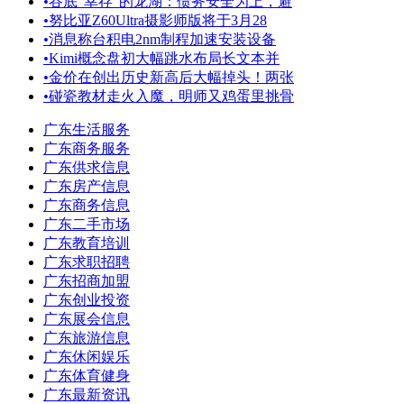
•
谷底“幸存”的龙湖：债务安全为上，避
•
努比亚Z60Ultra摄影师版将于3月28
•
消息称台积电2nm制程加速安装设备
•
Kimi概念盘初大幅跳水布局长文本并
•
金价在创出历史新高后大幅掉头！两张
•
碰瓷教材走火入魔，明师又鸡蛋里挑骨
广东生活服务
广东商务服务
广东供求信息
广东房产信息
广东商务信息
广东二手市场
广东教育培训
广东求职招聘
广东招商加盟
广东创业投资
广东展会信息
广东旅游信息
广东休闲娱乐
广东体育健身
广东最新资讯