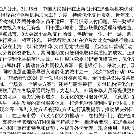
在沪召开。3月15日，中国人民银行在上海召开在沪金融机构优
督促指导在沪金融机构加大工作力度，持续优化支付服务。近年来
鸿沟以及境外来华人员不适应、不习惯等支付问题。第一财经在会
率先投入30亿元资金，用于重点城市、重点场景的受理终端改造
点城市、8大类26个高频支付场景，包括“食、住、行、游、购、
展、相互补充。“锦绣行动2024”在沪首发此次“锦绣行动202
”的首站设在上海，以“锦绣中华 支付无忧”为主题，启动全年营
大必要的资源投入，共同推动支付便利化取得实质性的成效。上
支付便利化举措落地见效。中国银联党委书记董俊峰表示，优化
此为支点和杠杆，撬动各方共同投入资源，促进银行卡、移动支付
同时也是全国最早进入老龄化的城市之一。此次“锦绣行动202
解，“锦绣行动2024”是一项境内外横向联动、全行业共识共投
全域、全场景、全解决方案”。还将与商业银行、支付机构深化合
银联产品在各场景通用好用，为老年人、外籍来华人员等提供更
在的堵点，着力完善多层次、多元化的支付服务体系。《意见》
生、协同发展的支付服务体系，打造包容性便利性支付环境，推
现金等一系列支付方式的获取方式进行说明提示，推动解决外国
窗口，在上海市委、市政府的大力推动下，在相关部门、在沪金
、支持外卡取现的ATM覆盖率持续提升。推进会要求，在沪金融
中心和国际都市特色和优势，在提升外卡受理、现金使用、移动