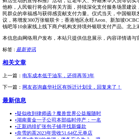
鲜活生动的宣传和推广活动，让老年人、外籍来华人员等切实
他称，人民银行将会同有关方面，持续深化支付服务场景建设
民群众的幸福感与获得感贡献支付力量。仪式当天，中国银联
议，将增发300万张银联卡；香港地区永旺Aeon、新加坡OC
钱吧等10余家线上线下商户机构支持境外银联支付产品。北上
本信息由网络用户发布，
本站只提供信息展示，内容详情请与
标签 :
最新资讯
相关文章
上一篇：
电车成本低于油车，还得再等3年
下一篇：
网友咨询鑫华社区有拆迁计划没，回复来了！
最新信息
•
疑似收到律师函？魔兽世界公益服随时
•
湖南黄金一子公司本部临时停产：一名
•
正新鸡排扩张包子铺寻找新爆款
•
奈雪的茶2023年营收51.64亿元单店