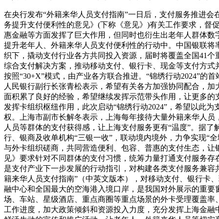
在央行发布“外籍来华人员支付指南”一日后，支付服务推进会
务提升支付便利性的意见》(下称《意见》)有关工作要求，
惠金融等方面发挥了巨大作用，但同时也衍生出老年人群体数字
提升老年人、外籍来华人员支付便利性的行动中。中国银联将
织下，撬动支付行业各方共同投入资源，届时将覆盖全国41个重
综合支付解决方案，推动移动支付、银行卡、现金等支付方式并行发
按照“30+X”模式，由产业各方联合推进。“锦绣行动2024
人民银行副行长张青松表示，希望有关各方加强协同配合，加
面积累了良好的经验，希望继续发挥示范带头作用，让更多的
发挥卡组织枢纽作用，此次启动“锦绣行动2024”，希望以
权。上海市副市长解冬表示，上海每年接待大量外籍来华人员，
人员等群体的支付获得感，让上海支付服务更有“温度”。据了
行、银商及收单机构“三银一收”，联动境内境外，力争实现“
与外卡组织磋商，共同营造便利、包容、普惠的支付生态，让
见》要求针对不同群体的支付习惯，统筹力量打通支付服务存
是支付产业下一步发展的行动指引，对构建各类支付服务兼容共
籍来华人员支付指南”（中英文版本），对移动支付、银行卡、
融中心和全国最大的空海港入境口岸，是我国对外展示的重要
场、车站、星级酒店、重点商圈等重点场景的外卡受理覆盖率
工作进度，加大政策倾斜和资源投入力度，充分发挥上海金融