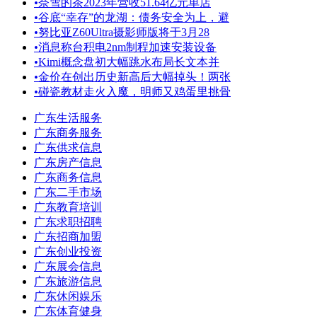
•
奈雪的茶2023年营收51.64亿元单店
•
谷底“幸存”的龙湖：债务安全为上，避
•
努比亚Z60Ultra摄影师版将于3月28
•
消息称台积电2nm制程加速安装设备
•
Kimi概念盘初大幅跳水布局长文本并
•
金价在创出历史新高后大幅掉头！两张
•
碰瓷教材走火入魔，明师又鸡蛋里挑骨
广东生活服务
广东商务服务
广东供求信息
广东房产信息
广东商务信息
广东二手市场
广东教育培训
广东求职招聘
广东招商加盟
广东创业投资
广东展会信息
广东旅游信息
广东休闲娱乐
广东体育健身