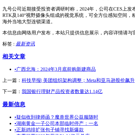
九号公司近期接受投资者调研时称，2024年，公司在CES上发
RTK及140°视野摄像头组成的视觉系统，可全方位感知空间，
海外当地大型连锁渠道。
本信息由网络用户发布，
本站只提供信息展示，内容详情请与
标签 :
最新资讯
相关文章
•
广西北海：2024年3月底前购新建商品
上一篇：
科技早报| 美团组织架构调整；Meta和亚马逊股价飙升
下一篇：
我国银行理财产品投资者数量达1.14亿
最新信息
•
疑似收到律师函？魔兽世界公益服随时
•
湖南黄金一子公司本部临时停产：一名
•
正新鸡排扩张包子铺寻找新爆款