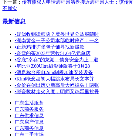
下一篇：
传有债权人申请碧桂园清盘接近碧桂园人士：该传闻
不属实
最新信息
•
疑似收到律师函？魔兽世界公益服随时
•
湖南黄金一子公司本部临时停产：一名
•
正新鸡排扩张包子铺寻找新爆款
•
奈雪的茶2023年营收51.64亿元单店
•
谷底“幸存”的龙湖：债务安全为上，避
•
努比亚Z60Ultra摄影师版将于3月28
•
消息称台积电2nm制程加速安装设备
•
Kimi概念盘初大幅跳水布局长文本并
•
金价在创出历史新高后大幅掉头！两张
•
碰瓷教材走火入魔，明师又鸡蛋里挑骨
广东生活服务
广东商务服务
广东供求信息
广东房产信息
广东商务信息
广东二手市场