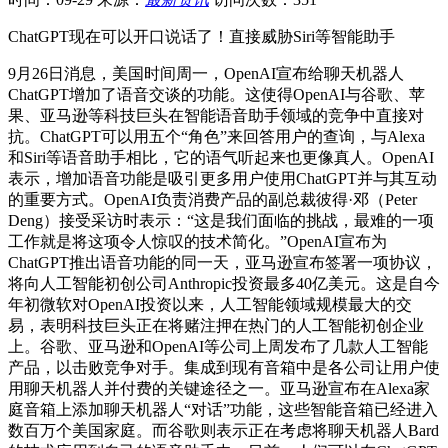
ChatGPT现在可以开口说话了！直接威胁Siri等智能助手
9月26日消息，美国时间周一，OpenAI宣布给聊天机器人
ChatGPT增加了语音交谈的功能。这使得OpenAI与谷歌、苹
果、亚马逊等科技巨头在智能语音助手领域的竞争中直接对
抗。ChatGPT可以用五个“角色”来回答用户的查询，与Alexa
和Siri等语音助手相比，它的语气听起来也更像真人。OpenAI
表示，增加语音功能是吸引更多用户使用ChatGPT并与其互动
的重要方式。OpenAI负责消费产品的副总裁彼得·邓（Peter
Deng）接受采访时表示：“这是我们面临的挑战，最难的一项
工作就是将这项令人惊叹的技术简化。”OpenAI宣布为
ChatGPT推出语音功能的同一天，亚马逊宣布签署一项协议，
将向人工智能初创公司Anthropic投资最多40亿美元。这是自今
年初微软对OpenAI投资以来，人工智能领域规模最大的交
易，表明科技巨头正在将赌注押在热门的人工智能初创企业
上。谷歌、亚马逊和OpenAI等公司上周发布了几款人工智能
产品，以击败竞争对手。集成到现有音箱中是各公司让用户使
用聊天机器人并付费的关键途径之一。亚马逊宣布在Alexa家
庭音箱上添加聊天机器人“对话”功能，这些智能音箱已经进入
数百万个美国家庭。而谷歌则表示正在考虑将聊天机器人Bard