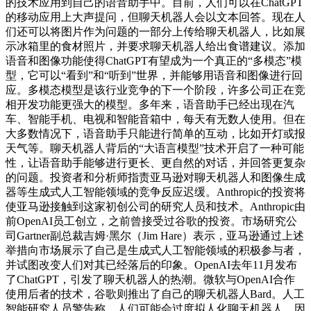
的技术应用到自己的语音助手中。目前，人们可以在ChatGPT
的移动应用上大声提问，但聊天机器人会以文本回答。现在人
们还可以将图片作为问题的一部分上传给聊天机器人，比如展
示冰箱里的食材照片，并要求聊天机器人给出食谱建议。添加
语音和图像功能使得ChatGPT有望成为一个真正的“多模态”模
型，它可以“看到”和“听到”世界，并能够用语音和图像进行回
应。多模态模型是该行业竞争的下一个阶段，许多公司正在竞
相开发功能更强大的模型。多年来，语音助手已经出现在汽
车、智能手机、电视和智能音箱中，每天有无数人使用。但在
大多数情况下，语音助手只能进行简单的互动，比如开灯或报
天气等。聊天机器人背后的“大语言模型”技术开启了一种可能
性，让语音助手能够进行更长、更自然的对话，并回答更复杂
的问题。投资者和分析师指责亚马逊对聊天机器人和图像生成
器等生成式人工智能领域的竞争反应迟缓。Anthropic的投资将
使亚马逊接触到这家初创公司的研究人员和技术。Anthropic由
前OpenAI员工创立，之前曾接受过谷歌的投资。市场研究公
司Gartner副总裁吉姆·黑尔（Jim Hare）表示，亚马逊通过上述
举措向市场展示了自己是生成式人工智能领域的积极参与者，
并试图改变人们对其已经落后的印象。OpenAI去年11月发布
了ChatGPT，引发了聊天机器人的热潮。微软与OpenAI合作
使用后者的技术，谷歌则推出了自己的聊天机器人Bard。人工
智能研究人员警告称，人们可能会过度拟人化聊天机器人，因