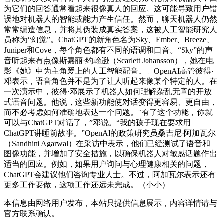
为它们的回答通常看起来很像真人的回应。这可能导致用户错
误地对机器人的智能或能力产生信任。然而，聊天机器人仍然
常常编造信息，并将其伪装成真实答案，这被人工智能研究人
员称为“幻觉”。ChatGPT的新角色名为Sky、Ember、Breeze、
Juniper和Cove，每个角色都有不同的语调和口音。“Sky”的声
音听起来有点像斯嘉丽·约翰逊（Scarlett Johansson），她在电
影《她》中为主角爱上的人工智能配音。。OpenAI高管彼得·
邓表示，语音角色并不是为了让人听起来像某个特定的人。在
一次演示中，彼得·邓展示了机器人如何理解杂乱无章的开放
式语音问题。他说，这些新功能使对话变得更容易、更自由，
而不必考虑如何准确地表达一个问题。“有了这个功能，你就
可以与ChatGPT对话了，”邓说。“我的孩子现在要求用
ChatGPT讲睡前故事。”OpenAI的政策研究员桑吉尼·阿加瓦尔
（Sandhini Agarwal）在采访中表示，他们已经测试了语音和
图像功能，并增加了安全措施，以确保机器人对敏感话题作出
适当的回应。例如，如果用户询问与心理健康相关的问题，
ChatGPT会建议他们咨询专业人士。不过，阿加瓦尔表示还有
更多工作要做，这项工作还远未完成。（小小）
本信息由网络用户发布，
本站只提供信息展示，内容详情请与
官方联系确认。