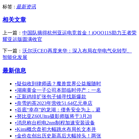
标签 :
最新资讯
相关文章
上一篇：
中国队摘得杭州亚运电竞首金！iQOO11S助力王者荣
耀亚运版圆满收官
下一篇：
沃尔沃CEO再度来华：深入布局在华电气化转型、
智能化发展
最新信息
•
疑似收到律师函？魔兽世界公益服随时
•
湖南黄金一子公司本部临时停产：一名
•
正新鸡排扩张包子铺寻找新爆款
•
奈雪的茶2023年营收51.64亿元单店
•
谷底“幸存”的龙湖：债务安全为上，避
•
努比亚Z60Ultra摄影师版将于3月28
•
消息称台积电2nm制程加速安装设备
•
Kimi概念盘初大幅跳水布局长文本并
•
金价在创出历史新高后大幅掉头！两张