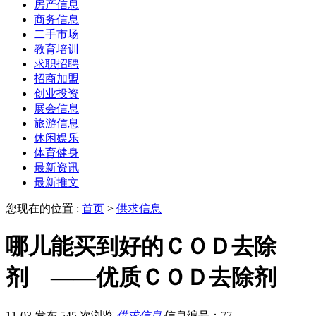
房产信息
商务信息
二手市场
教育培训
求职招聘
招商加盟
创业投资
展会信息
旅游信息
休闲娱乐
体育健身
最新资讯
最新推文
您现在的位置 :
首页
>
供求信息
哪儿能买到好的ＣＯＤ去除
剂 ——优质ＣＯＤ去除剂
11-03 发布
545 次浏览
供求信息
信息编号：77