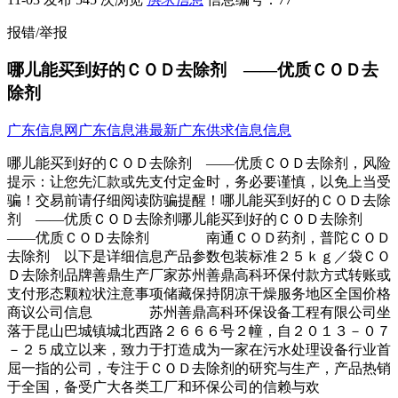
报错/举报
哪儿能买到好的ＣＯＤ去除剂 ——优质ＣＯＤ去
除剂
广东信息网
广东信息港
最新广东供求信息信息
哪儿能买到好的ＣＯＤ去除剂 ——优质ＣＯＤ去除剂，风险
提示：让您先汇款或先支付定金时，务必要谨慎，以免上当受
骗！交易前请仔细阅读防骗提醒！哪儿能买到好的ＣＯＤ去除
剂 ——优质ＣＯＤ去除剂哪儿能买到好的ＣＯＤ去除剂
——优质ＣＯＤ去除剂 南通ＣＯＤ药剂，普陀ＣＯＤ
去除剂 以下是详细信息产品参数包装标准２５ｋｇ／袋ＣＯ
Ｄ去除剂品牌善鼎生产厂家苏州善鼎高科环保付款方式转账或
支付形态颗粒状注意事项储藏保持阴凉干燥服务地区全国价格
商议公司信息 苏州善鼎高科环保设备工程有限公司坐
落于昆山巴城镇城北西路２６６６号２幢，自２０１３－０７
－２５成立以来，致力于打造成为一家在污水处理设备行业首
屈一指的公司，专注于ＣＯＤ去除剂的研究与生产，产品热销
于全国，备受广大各类工厂和环保公司的信赖与欢