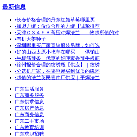
最新信息
•
长春价格合理的丹东红颜草莓哪里买
•
加盟方绽：价位合理的方绽【诚挚推荐
•
天津Ｑ３４５Ｂ高压对焊法兰——物超所值的对
•
有机大姜种子
•
深圳哪里买厂家直销服装吊牌，如何选
•
好的山西太原小吃车在哪买 ＿供销山
•
牛板筋辣条＿优惠的好呷猴香辣牛板筋
•
徐州报价合理的纹绣瓶【供应】｜纹绣
•
分选机厂家，在哪容易买到优质的磁环
•
超值的法兰英民管件厂供应｜平焊法兰
广东生活服务
广东商务服务
广东供求信息
广东房产信息
广东商务信息
广东二手市场
广东教育培训
广东求职招聘