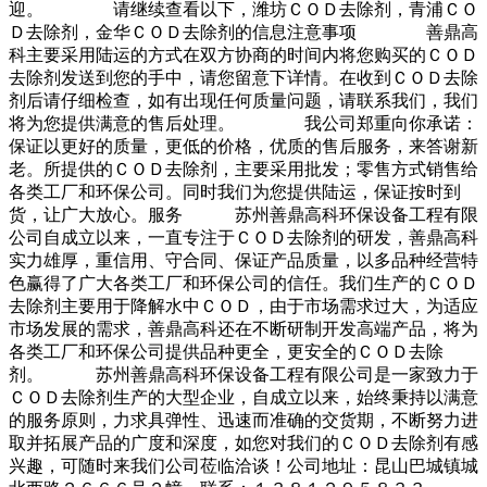
迎。 请继续查看以下，潍坊ＣＯＤ去除剂，青浦ＣＯ
Ｄ去除剂，金华ＣＯＤ去除剂的信息注意事项 善鼎高
科主要采用陆运的方式在双方协商的时间内将您购买的ＣＯＤ
去除剂发送到您的手中，请您留意下详情。在收到ＣＯＤ去除
剂后请仔细检查，如有出现任何质量问题，请联系我们，我们
将为您提供满意的售后处理。 我公司郑重向你承诺：
保证以更好的质量，更低的价格，优质的售后服务，来答谢新
老。所提供的ＣＯＤ去除剂，主要采用批发；零售方式销售给
各类工厂和环保公司。同时我们为您提供陆运，保证按时到
货，让广大放心。服务 苏州善鼎高科环保设备工程有限
公司自成立以来，一直专注于ＣＯＤ去除剂的研发，善鼎高科
实力雄厚，重信用、守合同、保证产品质量，以多品种经营特
色赢得了广大各类工厂和环保公司的信任。我们生产的ＣＯＤ
去除剂主要用于降解水中ＣＯＤ，由于市场需求过大，为适应
市场发展的需求，善鼎高科还在不断研制开发高端产品，将为
各类工厂和环保公司提供品种更全，更安全的ＣＯＤ去除
剂。 苏州善鼎高科环保设备工程有限公司是一家致力于
ＣＯＤ去除剂生产的大型企业，自成立以来，始终秉持以满意
的服务原则，力求具弹性、迅速而准确的交货期，不断努力进
取并拓展产品的广度和深度，如您对我们的ＣＯＤ去除剂有感
兴趣，可随时来我们公司莅临洽谈！公司地址：昆山巴城镇城