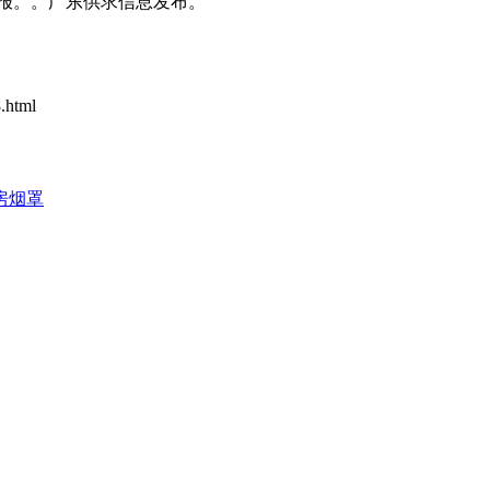
报。。广东供求信息发布。
html
房烟罩