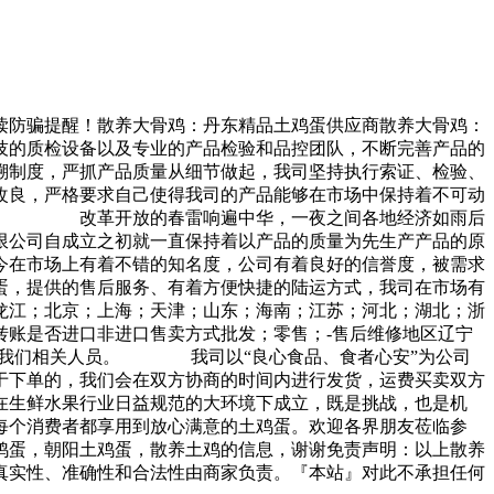
读防骗提醒！散养大骨鸡：丹东精品土鸡蛋供应商散养大骨鸡：
的质检设备以及专业的产品检验和品控团队，不断完善产品的
溯制度，严抓产品质量从细节做起，我司坚持执行索证、检验、
改良，严格要求自己使得我司的产品能够在市场中保持着不可动
有序。 改革开放的春雷响遍中华，一夜之间各地经济如雨后
限公司自成立之初就一直保持着以产品的质量为先生产产品的原
今在市场上有着不错的知名度，公司有着良好的信誉度，被需求
提供的售后服务、有着方便快捷的陆运方式，我司在市场有
龙江；北京；上海；天津；山东；海南；江苏；河北；湖北；浙
转账是否进口非进口售卖方式批发；零售；-售后维修地区辽宁
询我们相关人员。 我司以“良心食品、食者心安”为公司
于下单的，我们会在双方协商的时间内进行发货，运费买卖双方
生鲜水果行业日益规范的大环境下成立，既是挑战，也是机
每个消费者都享用到放心满意的土鸡蛋。欢迎各界朋友莅临参
蛋，朝阳土鸡蛋，散养土鸡的信息，谢谢免责声明：以上散养
真实性、准确性和合法性由商家负责。『本站』对此不承担任何