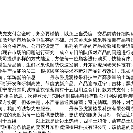
或先支付定金时，务必要谨慎，以免上当受骗！交易前请仔细阅
烈的市场竞争中生存的基础。丹东卧虎洞榛果科技拥有高科技
准的合格产品。公司还设定了一系列的严格的产品检验和质量追
出现在市场的问题进行研究，成立专门的队伍对产品的问题进行
为我司提供多样的方式陆运，方便每一位顾客进行购买，快捷
重生活品质，生鲜水果也顺势快速发展，丹东卧虎洞榛果科技有
业生产技能的员工，根据顾客的要求不断对产品进行改进，现如
，笨鸡蛋的信息 丹东卧虎洞榛果科技生产高质量的土鸡蛋，
不断开发和研制高效、节能的新产品。产品遍布辽宁；吉林；黑
辽宁省丹东凤城市蓝旗镇蓝旗村十五组用途食用付款方式支付；
相关信息，欢迎登录丹东卧虎洞榛果科技有限公司网站或电
双方协商，但条件是，本产品需通风储藏；避光储藏。另外，对
来询，我们将诚挚为您服务。 丹东卧虎洞榛果科技有限公司在
专注的态度为每一位提供更快捷、更优质的服务为目标，保证让
旗村十五组 以上就是延边土鸡蛋，四平土鸡蛋，葫芦岛土鸡
里联系这条信息的卖家丹东卧虎洞榛果科技有限公司，该信息的