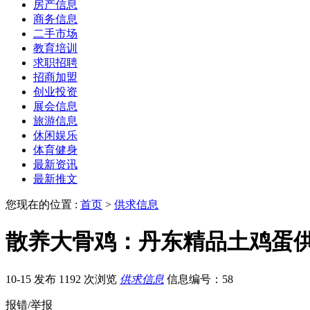
房产信息
商务信息
二手市场
教育培训
求职招聘
招商加盟
创业投资
展会信息
旅游信息
休闲娱乐
体育健身
最新资讯
最新推文
您现在的位置 :
首页
>
供求信息
散养大骨鸡：丹东精品土鸡蛋
10-15 发布
1192 次浏览
供求信息
信息编号：58
报错/举报