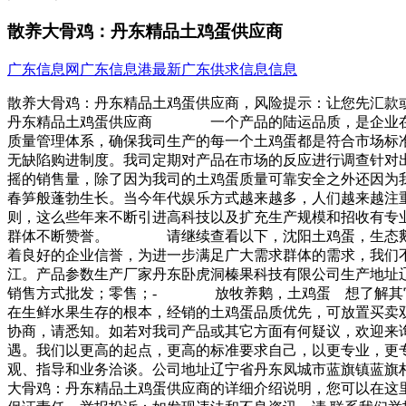
散养大骨鸡：丹东精品土鸡蛋供应商
广东信息网
广东信息港
最新广东供求信息信息
散养大骨鸡：丹东精品土鸡蛋供应商，风险提示：让您先汇款
丹东精品土鸡蛋供应商 一个产品的陆运品质，是企业在激
质量管理体系，确保我司生产的每一个土鸡蛋都是符合市场标
无缺陷购进制度。我司定期对产品在市场的反应进行调查针对
摇的销售量，除了因为我司的土鸡蛋质量可靠安全之外还因
春笋般蓬勃生长。当今年代娱乐方式越来越多，人们越来越注
则，这么些年来不断引进高科技以及扩充生产规模和招收有专
群体不断赞誉。 请继续查看以下，沈阳土鸡蛋，生态鹅
着良好的企业信誉，为进一步满足广大需求群体的需求，我们
江。产品参数生产厂家丹东卧虎洞榛果科技有限公司生产地址
销售方式批发；零售；- 放牧养鹅，土鸡蛋 想了解其它
在生鲜水果生存的根本，经销的土鸡蛋品质优先，可放置买卖
协商，请悉知。如若对我司产品或其它方面有何疑议，欢迎
遇。我们以更高的起点，更高的标准要求自己，以更专业，更
观、指导和业务洽谈。公司地址辽宁省丹东凤城市蓝旗镇蓝
大骨鸡：丹东精品土鸡蛋供应商的详细介绍说明，您可以在这