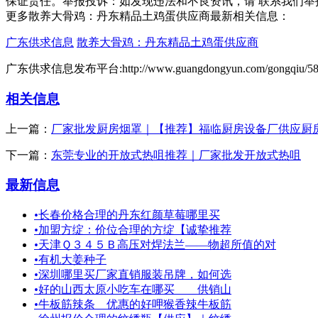
保证责任。举报投诉：如发现违法和不良资讯，请 联系我们举
更多散养大骨鸡：丹东精品土鸡蛋供应商最新相关信息：
广东供求信息
散养大骨鸡：丹东精品土鸡蛋供应商
广东供求信息发布平台:http://www.guangdongyun.com/gongqiu/58.
相关信息
上一篇：
厂家批发厨房烟罩｜【推荐】福临厨房设备厂供应厨
下一篇：
东莞专业的开放式热咀推荐｜厂家批发开放式热咀
最新信息
•
长春价格合理的丹东红颜草莓哪里买
•
加盟方绽：价位合理的方绽【诚挚推荐
•
天津Ｑ３４５Ｂ高压对焊法兰——物超所值的对
•
有机大姜种子
•
深圳哪里买厂家直销服装吊牌，如何选
•
好的山西太原小吃车在哪买 ＿供销山
•
牛板筋辣条＿优惠的好呷猴香辣牛板筋