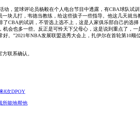
星活动，篮球评论员杨毅在个人电台节目中透露，有CBA球队试
员一块儿打，韦德当教练，给这些孩子一些指导。他这几天就当教
排了CBA的试训，不管选上选不上，这是人家俱乐部自己的选
赛，机会也多一些。反正是可怜天下父母心，这是说到重点了，一
好。”2021年NBA发展联盟选秀大会上，扎伊尔在首轮第10顺
官方联系确认。
8次DPOY
我所能地帮他