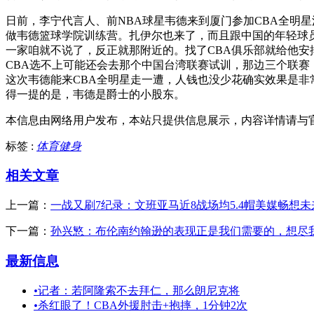
日前，李宁代言人、前NBA球星韦德来到厦门参加CBA全明
做韦德篮球学院训练营。扎伊尔也来了，而且跟中国的年轻球
一家咱就不说了，反正就那附近的。找了CBA俱乐部就给他安
CBA选不上可能还会去那个中国台湾联赛试训，那边三个联
这次韦德能来CBA全明星走一遭，人钱也没少花确实效果是非常
得一提的是，韦德是爵士的小股东。
本信息由网络用户发布，
本站只提供信息展示，内容详情请与
标签 :
体育健身
相关文章
上一篇：
一战又刷7纪录：文班亚马近8战场均5.4帽美媒畅想未来
下一篇：
孙兴慜：布伦南约翰逊的表现正是我们需要的，想尽
最新信息
•
记者：若阿隆索不去拜仁，那么朗尼克将
•
杀红眼了！CBA外援肘击+抱摔，1分钟2次