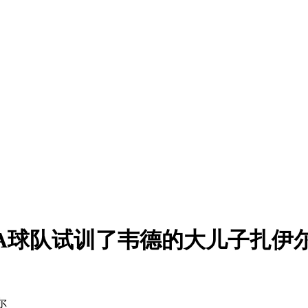
A球队试训了韦德的大儿子扎伊
尔