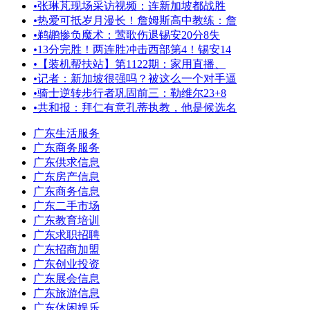
•
️张琳芃现场采访视频：连新加坡都战胜
•
热爱可抵岁月漫长！詹姆斯高中教练：詹
•
鹈鹕惨负魔术：莺歌伤退锡安20分8失
•
13分完胜！两连胜冲击西部第4！锡安14
•
【装机帮扶站】第1122期：家用直播、
•
记者：新加坡很强吗？被这么一个对手逼
•
骑士逆转步行者巩固前三：勒维尔23+8
•
共和报：拜仁有意孔蒂执教，他是候选名
广东生活服务
广东商务服务
广东供求信息
广东房产信息
广东商务信息
广东二手市场
广东教育培训
广东求职招聘
广东招商加盟
广东创业投资
广东展会信息
广东旅游信息
广东休闲娱乐