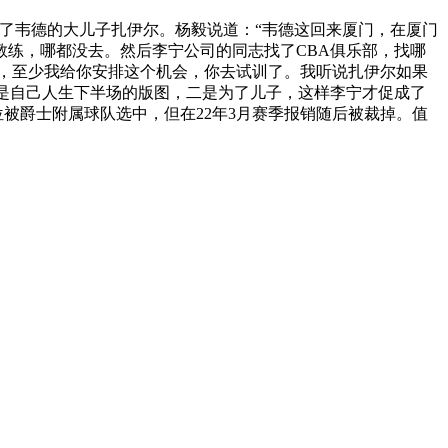
训了韦德的大儿子扎伊尔。杨毅说道：“韦德这回来厦门，在厦门
练，哪都没去。然后李宁公司的同志找了CBA俱乐部，找哪
择，至少我给你安排这个机会，你去试训了。我听说扎伊尔如果
是自己人生下半场的版图，二是为了儿子，这样李宁才促成了
位被爵士附属球队选中，但在22年3月赛季报销随后被裁掉。值